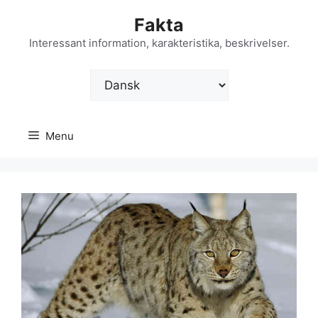
Hop
Fakta
til
indhold
Interessant information, karakteristika, beskrivelser.
Vælg
sprog
Menu