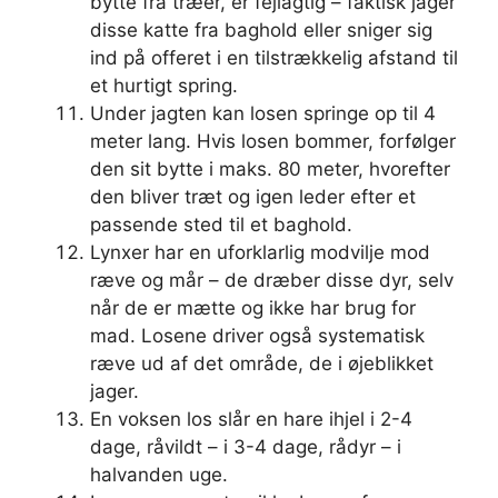
bytte fra træer, er fejlagtig – faktisk jager
disse katte fra baghold eller sniger sig
ind på offeret i en tilstrækkelig afstand til
et hurtigt spring.
Under jagten kan losen springe op til 4
meter lang. Hvis losen bommer, forfølger
den sit bytte i maks. 80 meter, hvorefter
den bliver træt og igen leder efter et
passende sted til et baghold.
Lynxer har en uforklarlig modvilje mod
ræve og mår – de dræber disse dyr, selv
når de er mætte og ikke har brug for
mad. Losene driver også systematisk
ræve ud af det område, de i øjeblikket
jager.
En voksen los slår en hare ihjel i 2-4
dage, råvildt – i 3-4 dage, rådyr – i
halvanden uge.