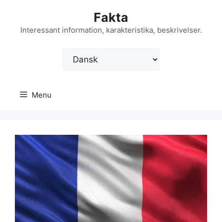
Hop
Fakta
til
indhold
Interessant information, karakteristika, beskrivelser.
Vælg
sprog
Menu