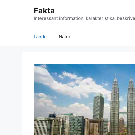
Hop
Fakta
til
indhold
Interessant information, karakteristika, beskrive
Lande
Natur