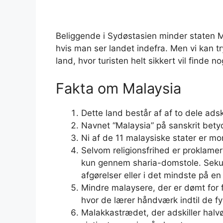
Beliggende i Sydøstasien minder staten 
hvis man ser landet indefra. Men vi kan try
land, hvor turisten helt sikkert vil finde no
Fakta om Malaysia
Dette land består af af to dele adsk
Navnet “Malaysia” på sanskrit betyde
Ni af de 11 malaysiske stater er mon
Selvom religionsfrihed er proklamer
kun gennem sharia-domstole. Sekulæ
afgørelser eller i det mindste på e
Mindre malaysere, der er dømt for fo
hvor de lærer håndværk indtil de fy
Malakkastrædet, der adskiller halvø