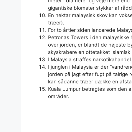
meter i diameter og veje mere end 
gigantiske blomster stykker af råd
En hektar malaysisk skov kan vokse 
træer).
For to årtier siden lancerede Malay
Petronas Towers i den malaysiske 
over jorden, er blandt de højeste b
skyskrabere en ottetakket islamisk 
I Malaysia straffes narkotikahandel
I junglen i Malaysia er der “vandr
jorden på jagt efter fugt på talrige
kan sådanne træer dække en afstand
Kuala Lumpur betragtes som den as
områder.