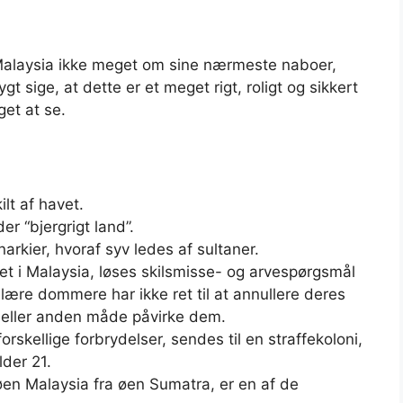
Malaysia ikke meget om sine nærmeste naboer,
gt sige, at dette er et meget rigt, roligt og sikkert
get at se.
ilt af havet.
r “bjergrigt land”.
arkier, hvoraf syv ledes af sultaner.
et i Malaysia, løses skilsmisse- og arvespørgsmål
re dommere har ikke ret til at annullere deres
n eller anden måde påvirke dem.
rskellige forbrydelser, sendes til en straffekoloni,
lder 21.
en Malaysia fra øen Sumatra, er en af ​​de