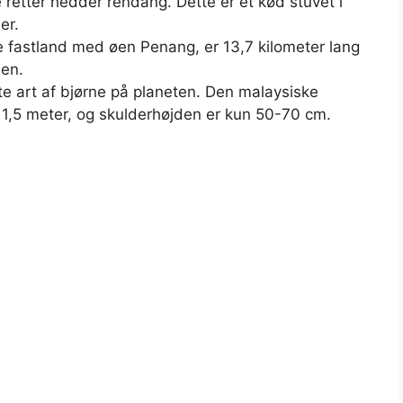
retter hedder rendang. Dette er et kød stuvet i
er.
e fastland med øen Penang, er 13,7 kilometer lang
ien.
te art af bjørne på planeten. Den malaysiske
 1,5 meter, og skulderhøjden er kun 50-70 cm.