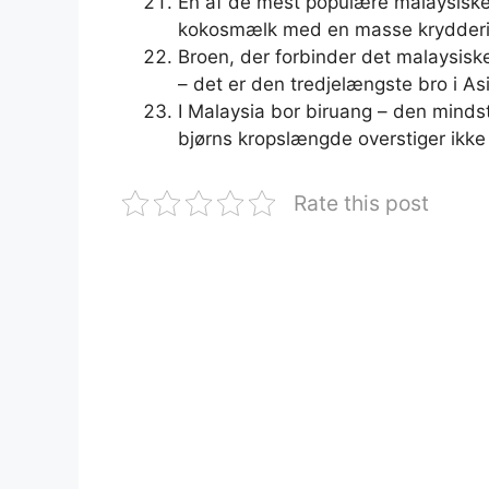
En af de mest populære malaysiske 
kokosmælk med en masse krydderi
Broen, der forbinder det malaysisk
– det er den tredjelængste bro i As
I Malaysia bor biruang – den minds
bjørns kropslængde overstiger ikke
Rate this post