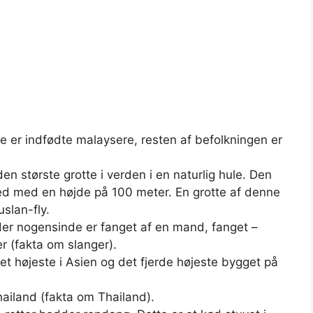
e er indfødte malaysere, resten af ​​befolkningen er
en største grotte i verden i en naturlig hule. Den
ed med en højde på 100 meter. En grotte af denne
slan-fly.
 der nogensinde er fanget af en mand, fanget –
 (fakta om slanger).
t højeste i Asien og det fjerde højeste bygget på
hailand (fakta om Thailand).