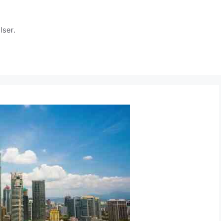
lser.