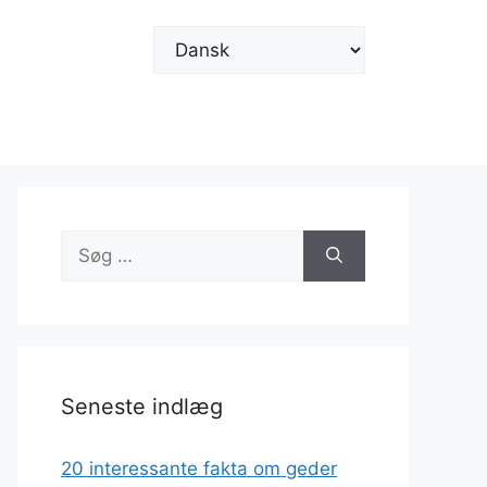
Vælg
sprog
Søg
efter:
Seneste indlæg
20 interessante fakta om geder