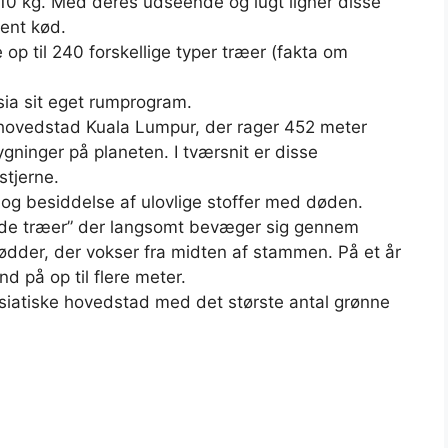
10 kg. Med deres udseende og lugt ligner disse
dent kød.
op til 240 forskellige typer træer (fakta om
sia sit eget rumprogram.
hovedstad Kuala Lumpur, der rager 452 meter
ygninger på planeten. I tværsnit er disse
stjerne.
 og besiddelse af ulovlige stoffer med døden.
ende træer” der langsomt bevæger sig gennem
 rødder, der vokser fra midten af ​​stammen. På et år
 på op til flere meter.
iatiske hovedstad med det største antal grønne