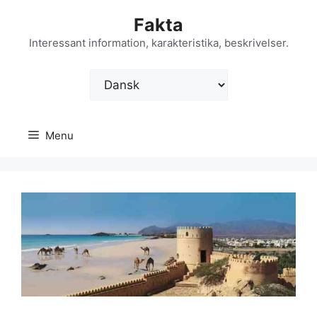
Hop
Fakta
til
indhold
Interessant information, karakteristika, beskrivelser.
Vælg
sprog
Menu