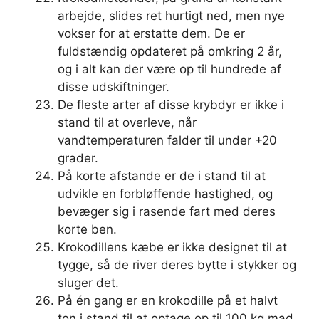
arbejde, slides ret hurtigt ned, men nye
vokser for at erstatte dem. De er
fuldstændig opdateret på omkring 2 år,
og i alt kan der være op til hundrede af
disse udskiftninger.
De fleste arter af disse krybdyr er ikke i
stand til at overleve, når
vandtemperaturen falder til under +20
grader.
På korte afstande er de i stand til at
udvikle en forbløffende hastighed, og
bevæger sig i rasende fart med deres
korte ben.
Krokodillens kæbe er ikke designet til at
tygge, så de river deres bytte i stykker og
sluger det.
På én gang er en krokodille på et halvt
ton i stand til at optage op til 100 kg mad.