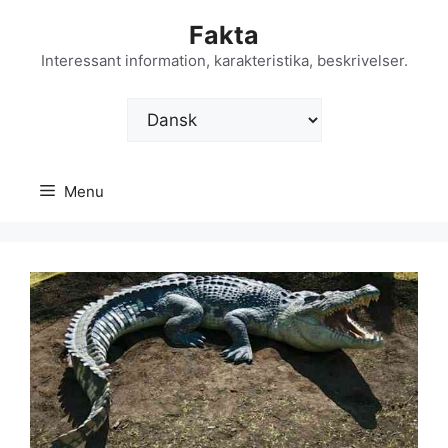
Hop
Fakta
til
indhold
Interessant information, karakteristika, beskrivelser.
Vælg
sprog
Menu