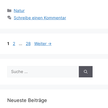
Kategorien
Natur
Schreibe einen Kommentar
Seite
Seite
Seite
1
2
…
28
Weiter
→
Suche
nach:
Neueste Beiträge