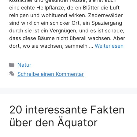
köstlicher und gesunder Nüsse, sie ist auch
eine echte Heilpflanze, deren Blätter die Luft
reinigen und wohltuend wirken. Zedernwälder
sind wirklich ein schicker Ort, ein Spaziergang
durch sie ist ein Vergnügen, und es ist schade,
dass diese Bäume nicht überall wachsen. Aber
dort, wo sie wachsen, sammeln …
Weiterlesen
Kategorien
Natur
Schreibe einen Kommentar
20 interessante Fakten
über den Äquator