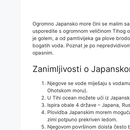
Ogromno Japansko more čini se malim sam
usporedite s ogromnom veličinom Tihog oc
je golem, a od pamtivijeka ga plove brodov
bogatih voda. Poznat je po nepredvidivom
opasnim.
Zanimljivosti o Japansk
Njegove se vode miješaju s vodama 
Ohotskom moru).
U Tihi ocean možete ući iz Japansk
Ispira obale 4 države – Japana, Rusi
Plovidba Japanskim morem moguća je 
zimi potpuno prekriven ledom.
Njegovom površinom doista često bj