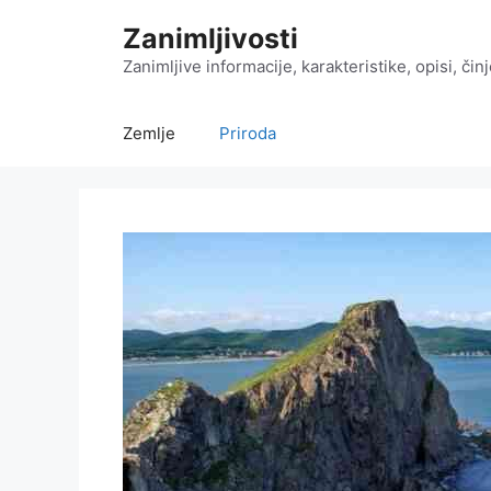
Preskoči
Zanimljivosti
na
sadržaj
Zanimljive informacije, karakteristike, opisi, čin
Zemlje
Priroda