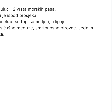
čujući 12 vrsta morskih pasa.
 je ispod prosjeka.
ekad se topi samo ljeti, u lipnju.
su sićušne meduze, smrtonosno otrovne. Jednim
ka.