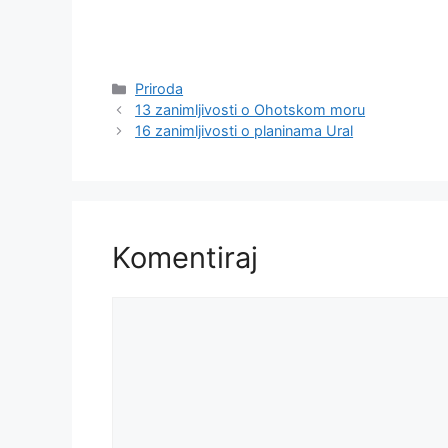
Kategorije
Priroda
13 zanimljivosti o Ohotskom moru
16 zanimljivosti o planinama Ural
Komentiraj
Komentar