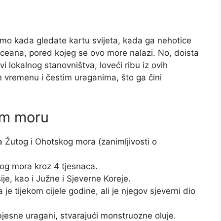
o kada gledate kartu svijeta, kada ga nehotice
eana, pored kojeg se ovo more nalazi. No, doista
i lokalnog stanovništva, loveći ribu iz ovih
 vremenu i čestim uraganima, što ga čini
om moru
Žutog i Ohotskog mora (zanimljivosti o
og mora kroz 4 tjesnaca.
je, kao i Južne i Sjeverne Koreje.
tijekom cijele godine, ali je njegov sjeverni dio
esne uragani, stvarajući monstruozne oluje.