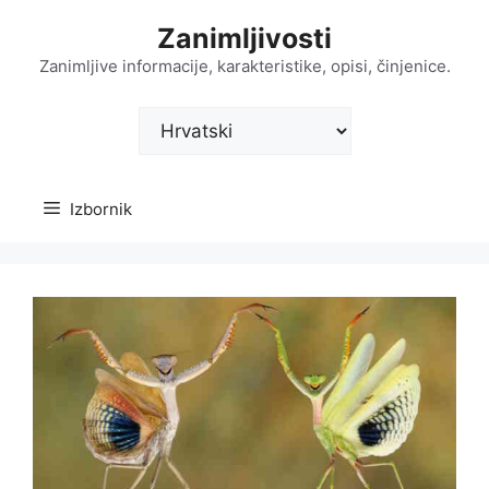
Preskoči
Zanimljivosti
na
sadržaj
Zanimljive informacije, karakteristike, opisi, činjenice.
Odaberite
jezik
Izbornik