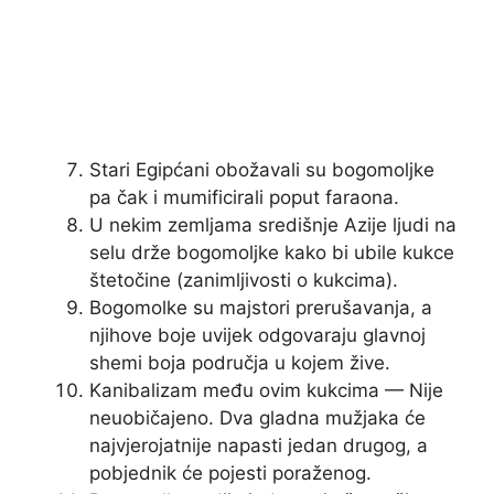
Stari Egipćani obožavali su bogomoljke
pa čak i mumificirali poput faraona.
U nekim zemljama središnje Azije ljudi na
selu drže bogomoljke kako bi ubile kukce
štetočine (zanimljivosti o kukcima).
Bogomolke su majstori prerušavanja, a
njihove boje uvijek odgovaraju glavnoj
shemi boja područja u kojem žive.
Kanibalizam među ovim kukcima — Nije
neuobičajeno. Dva gladna mužjaka će
najvjerojatnije napasti jedan drugog, a
pobjednik će pojesti poraženog.