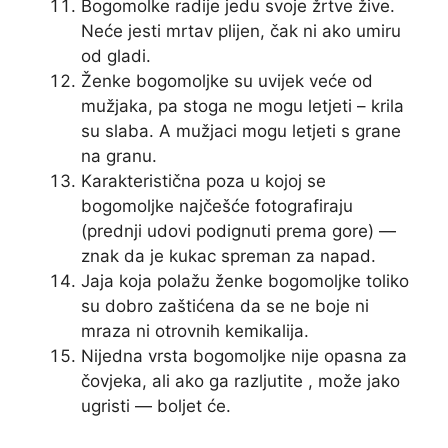
Bogomolke radije jedu svoje žrtve žive.
Neće jesti mrtav plijen, čak ni ako umiru
od gladi.
Ženke bogomoljke su uvijek veće od
mužjaka, pa stoga ne mogu letjeti – krila
su slaba. A mužjaci mogu letjeti s grane
na granu.
Karakteristična poza u kojoj se
bogomoljke najčešće fotografiraju
(prednji udovi podignuti prema gore) —
znak da je kukac spreman za napad.
Jaja koja polažu ženke bogomoljke toliko
su dobro zaštićena da se ne boje ni
mraza ni otrovnih kemikalija.
Nijedna vrsta bogomoljke nije opasna za
čovjeka, ali ako ga razljutite , može jako
ugristi — boljet će.