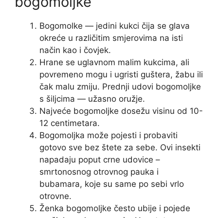
bogomoljke
Bogomolke — jedini kukci čija se glava
okreće u različitim smjerovima na isti
način kao i čovjek.
Hrane se uglavnom malim kukcima, ali
povremeno mogu i ugristi guštera, žabu ili
čak malu zmiju. Prednji udovi bogomoljke
s šiljcima — užasno oružje.
Najveće bogomoljke dosežu visinu od 10-
12 centimetara.
Bogomoljka može pojesti i probaviti
gotovo sve bez štete za sebe. Ovi insekti
napadaju poput crne udovice –
smrtonosnog otrovnog pauka i
bubamara, koje su same po sebi vrlo
otrovne.
Ženka bogomoljke često ubije i pojede