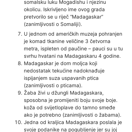
somalsku luku Mogadishu i njezinu
okolicu. Iskrivljeno ime ovog grada
pretvorilo se u riječ “Madagaskar”
(zanimljivosti o Somaliji).
U jednom od američkih muzeja pohranjen
je komad tkanine veličine 3 četvorna
metra, ispleten od paučine – pauci su u tu
svrhu hvatani na Madagaskaru 4 godine.
Madagaskar je dom moljca koji
nedostatak tekućine nadoknađuje
ispijanjem suza uspavanih ptica
(zanimljivosti o pticama).
Žaba živi u džungli Madagaskara,
sposobna je promijeniti boju svoje boje.
koža od svijetloplave do tamno smeđe
ako je potrebno (zanimljivosti o žabama).
Jedna od kraljica Madagaskara poslala je
svoje podanike na pogubljenje jer su joj