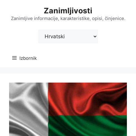
Preskoči
Zanimljivosti
na
sadržaj
Zanimljive informacije, karakteristike, opisi, činjenice.
Odaberite
jezik
Izbornik