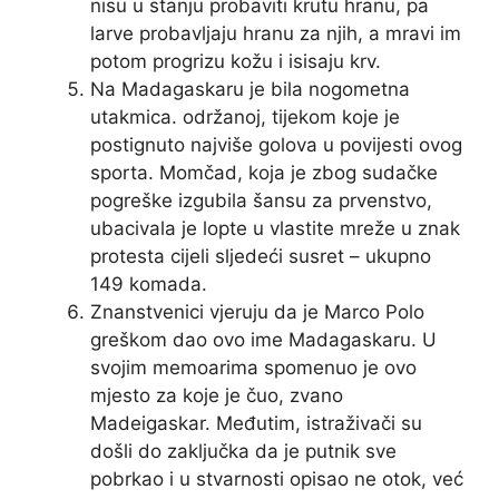
nisu u stanju probaviti krutu hranu, pa
larve probavljaju hranu za njih, a mravi im
potom progrizu kožu i isisaju krv.
Na Madagaskaru je bila nogometna
utakmica. održanoj, tijekom koje je
postignuto najviše golova u povijesti ovog
sporta. Momčad, koja je zbog sudačke
pogreške izgubila šansu za prvenstvo,
ubacivala je lopte u vlastite mreže u znak
protesta cijeli sljedeći susret – ukupno
149 komada.
Znanstvenici vjeruju da je Marco Polo
greškom dao ovo ime Madagaskaru. U
svojim memoarima spomenuo je ovo
mjesto za koje je čuo, zvano
Madeigaskar. Međutim, istraživači su
došli do zaključka da je putnik sve
pobrkao i u stvarnosti opisao ne otok, već