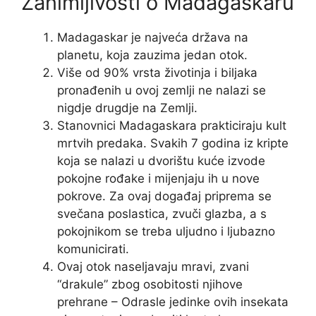
Zanimljivosti o Madagaskaru
Madagaskar je najveća država na
planetu, koja zauzima jedan otok.
Više od 90% vrsta životinja i biljaka
pronađenih u ovoj zemlji ne nalazi se
nigdje drugdje na Zemlji.
Stanovnici Madagaskara prakticiraju kult
mrtvih predaka. Svakih 7 godina iz kripte
koja se nalazi u dvorištu kuće izvode
pokojne rođake i mijenjaju ih u nove
pokrove. Za ovaj događaj priprema se
svečana poslastica, zvuči glazba, a s
pokojnikom se treba uljudno i ljubazno
komunicirati.
Ovaj otok naseljavaju mravi, zvani
“drakule” zbog osobitosti njihove
prehrane – Odrasle jedinke ovih insekata