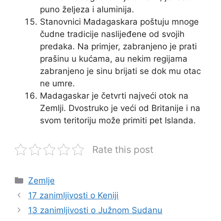
puno željeza i aluminija.
Stanovnici Madagaskara poštuju mnoge
čudne tradicije naslijeđene od svojih
predaka. Na primjer, zabranjeno je prati
prašinu u kućama, au nekim regijama
zabranjeno je sinu brijati se dok mu otac
ne umre.
Madagaskar je četvrti najveći otok na
Zemlji. Dvostruko je veći od Britanije i na
svom teritoriju može primiti pet Islanda.
Rate this post
Kategorije
Zemlje
17 zanimljivosti o Keniji
13 zanimljivosti o Južnom Sudanu