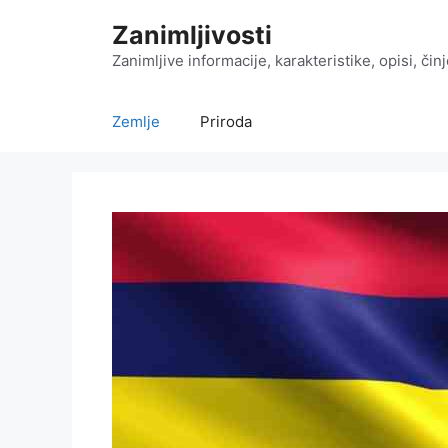
Preskoči
Zanimljivosti
na
sadržaj
Zanimljive informacije, karakteristike, opisi, čin
Zemlje
Priroda