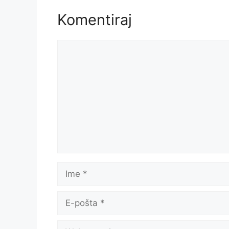
Komentiraj
Komentar
Ime
E-
pošta
Web-