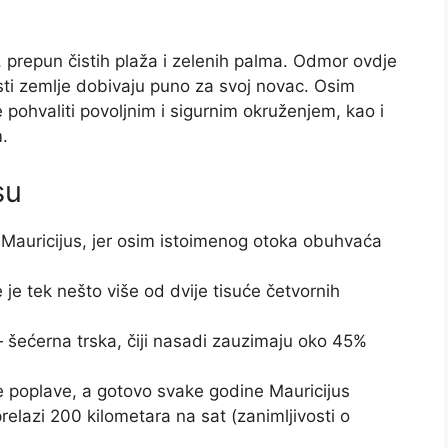
, prepun čistih plaža i zelenih palma. Odmor ovdje
sti zemlje dobivaju puno za svoj novac. Osim
e pohvaliti povoljnim i sigurnim okruženjem, kao i
.
su
Mauricijus, jer osim istoimenog otoka obuhvaća
e tek nešto više od dvije tisuće četvornih
 šećerna trska, čiji nasadi zauzimaju oko 45%
ke poplave, a gotovo svake godine Mauricijus
relazi 200 kilometara na sat (zanimljivosti o