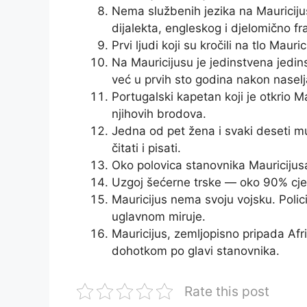
Nema službenih jezika na Mauricijus
dijalekta, engleskog i djelomično f
Prvi ljudi koji su kročili na tlo Mauric
Na Mauricijusu je jedinstvena jedins
već u prvih sto godina nakon naselj
Portugalski kapetan koji je otkrio M
njihovih brodova.
Jedna od pet žena i svaki deseti m
čitati i pisati.
Oko polovica stanovnika Mauricijus
Uzgoj šećerne trske — oko 90% cje
Mauricijus nema svoju vojsku. Policija
uglavnom miruje.
Mauricijus, zemljopisno pripada Afri
dohotkom po glavi stanovnika.
Rate this post