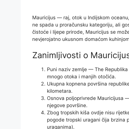
Mauricijus — raj, otok u Indijskom oceanu
ne spada u proračunsku kategoriju, ali go
čistoće i lijepe prirode, Mauricijus se mož
nevjerojatno ukusnom domaćom kuhinjom
Zanimljivosti o Mauriciju
Puni naziv zemlje — The Republika 
mnogo otoka i manjih otočića.
Ukupna kopnena površina republike j
kilometara.
Osnova poljoprivrede Mauricijusa —
njegove površine.
Zbog tropskih kiša ovdje nisu rijet
pogode tropski uragani čija brzina p
uraganima).