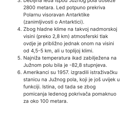
Debljina leda ispod Južnog pola doseže
2800 metara. Led potpuno prekriva
Polarnu visoravan Antarktike
(zanimljivosti o Antarktici).
Zbog hladne klime na takvoj nadmorskoj
visini (preko 2,8 km) atmosferski tlak
ovdje je približno jednak onom na visini
od 4,5-5 km, ali u toplijoj klimi.
Najniža temperatura ikad zabilježena na
Južnom polu bila je -82,8 stupnjeva.
Amerikanci su 1957. izgradili istraživačku
stanicu na Južnog pola, koji je još uvijek u
funkciji. Istina, od tada se zbog
pomicanja ledenog pokrivača pomaknuo
za oko 100 metara.