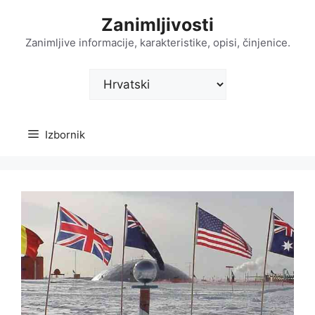
Preskoči
Zanimljivosti
na
sadržaj
Zanimljive informacije, karakteristike, opisi, činjenice.
Odaberite
jezik
Izbornik