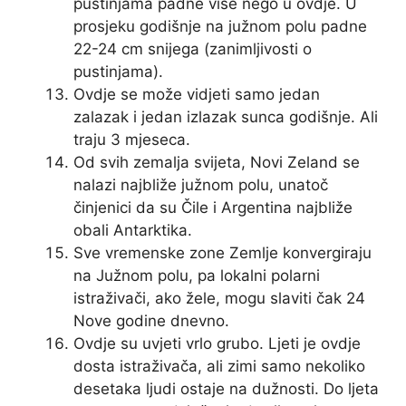
pustinjama padne više nego u ovdje. U
prosjeku godišnje na južnom polu padne
22-24 cm snijega (zanimljivosti o
pustinjama).
Ovdje se može vidjeti samo jedan
zalazak i jedan izlazak sunca godišnje. Ali
traju 3 mjeseca.
Od svih zemalja svijeta, Novi Zeland se
nalazi najbliže južnom polu, unatoč
činjenici da su Čile i Argentina najbliže
obali Antarktika.
Sve vremenske zone Zemlje konvergiraju
na Južnom polu, pa lokalni polarni
istraživači, ako žele, mogu slaviti čak 24
Nove godine dnevno.
Ovdje su uvjeti vrlo grubo. Ljeti je ovdje
dosta istraživača, ali zimi samo nekoliko
desetaka ljudi ostaje na dužnosti. Do ljeta