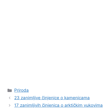
Kategorije
Priroda
23 zanimljive činjenice o kamenicama
17 zanimljivih činjenica o arktičkim vukovima