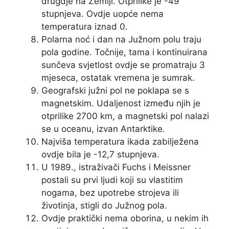
drugdje na Zemlji. Otprilike je -49
stupnjeva. Ovdje uopće nema
temperatura iznad 0.
Polarna noć i dan na Južnom polu traju
pola godine. Točnije, tama i kontinuirana
sunčeva svjetlost ovdje se promatraju 3
mjeseca, ostatak vremena je sumrak.
Geografski južni pol ne poklapa se s
magnetskim. Udaljenost između njih je
otprilike 2700 km, a magnetski pol nalazi
se u oceanu, izvan Antarktike.
Najviša temperatura ikada zabilježena
ovdje bila je -12,7 stupnjeva.
U 1989., istraživači Fuchs i Meissner
postali su prvi ljudi koji su vlastitim
nogama, bez upotrebe strojeva ili
životinja, stigli do Južnog pola.
Ovdje praktički nema oborina, u nekim ih