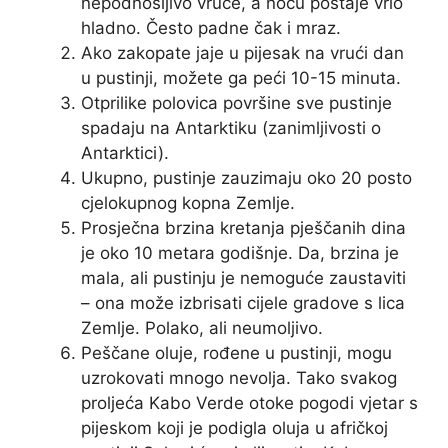
nepodnošljivo vruće, a noću postaje vrlo
hladno. Često padne čak i mraz.
Ako zakopate jaje u pijesak na vrući dan
u pustinji, možete ga peći 10-15 minuta.
Otprilike polovica površine ​​​​sve pustinje
spadaju na Antarktiku (zanimljivosti o
Antarktici).
Ukupno, pustinje zauzimaju oko 20 posto
cjelokupnog kopna Zemlje.
Prosječna brzina kretanja pješčanih dina
je oko 10 metara godišnje. Da, brzina je
mala, ali pustinju je nemoguće zaustaviti
– ona može izbrisati cijele gradove s lica
Zemlje. Polako, ali neumoljivo.
Peščane oluje, rođene u pustinji, mogu
uzrokovati mnogo nevolja. Tako svakog
proljeća Kabo Verde otoke pogodi vjetar s
pijeskom koji je podigla oluja u afričkoj