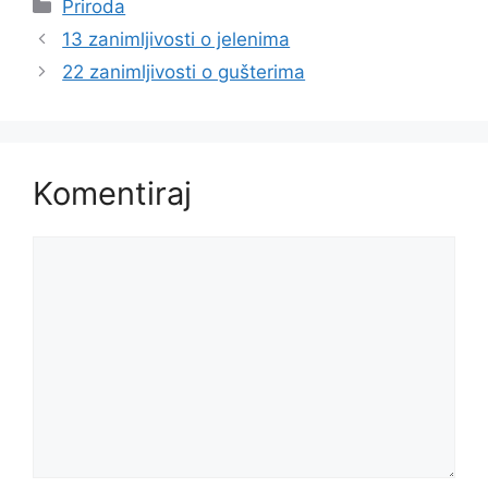
Kategorije
Priroda
13 zanimljivosti o jelenima
22 zanimljivosti o gušterima
Komentiraj
Komentar