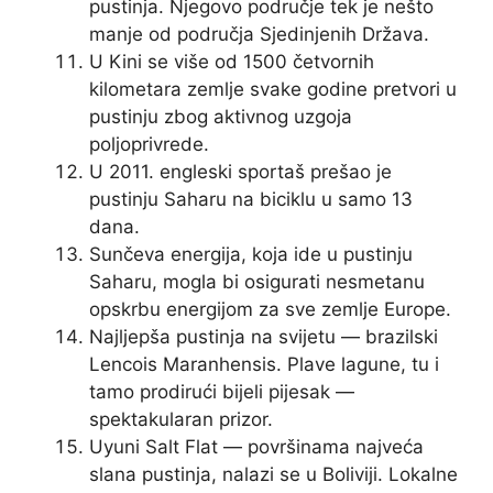
pustinja. Njegovo područje tek je nešto
manje od područja Sjedinjenih Država.
U Kini se više od 1500 četvornih
kilometara zemlje svake godine pretvori u
pustinju zbog aktivnog uzgoja
poljoprivrede.
U 2011. engleski sportaš prešao je
pustinju Saharu na biciklu u samo 13
dana.
Sunčeva energija, koja ide u pustinju
Saharu, mogla bi osigurati nesmetanu
opskrbu energijom za sve zemlje Europe.
Najljepša pustinja na svijetu — brazilski
Lencois Maranhensis. Plave lagune, tu i
tamo prodirući bijeli pijesak —
spektakularan prizor.
Uyuni Salt Flat — površinama najveća
slana pustinja, nalazi se u Boliviji. Lokalne