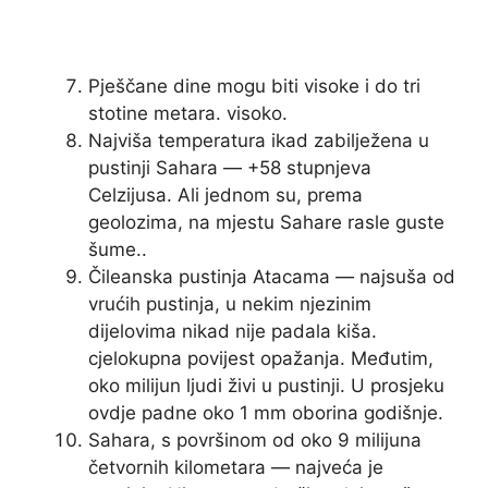
Pješčane dine mogu biti visoke i do tri
stotine metara. visoko.
Najviša temperatura ikad zabilježena u
pustinji Sahara — +58 stupnjeva
Celzijusa. Ali jednom su, prema
geolozima, na mjestu Sahare rasle guste
šume..
Čileanska pustinja Atacama — najsuša od
vrućih pustinja, u nekim njezinim
dijelovima nikad nije padala kiša.
cjelokupna povijest opažanja. Međutim,
oko milijun ljudi živi u pustinji. U prosjeku
ovdje padne oko 1 mm oborina godišnje.
Sahara, s površinom od oko 9 milijuna
četvornih kilometara — najveća je