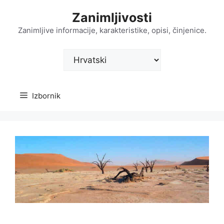
Preskoči
Zanimljivosti
na
sadržaj
Zanimljive informacije, karakteristike, opisi, činjenice.
Odaberite
jezik
Izbornik