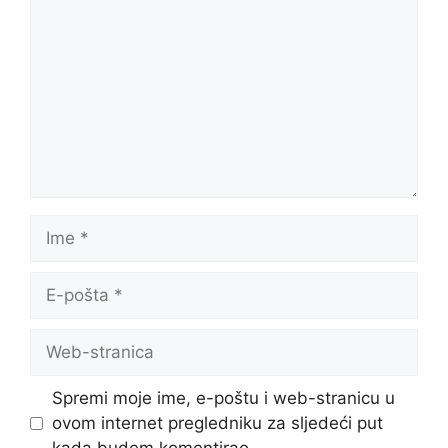
Ime
E-
pošta
Web-
stranica
Spremi moje ime, e-poštu i web-stranicu u
ovom internet pregledniku za sljedeći put
kada budem komentirao.