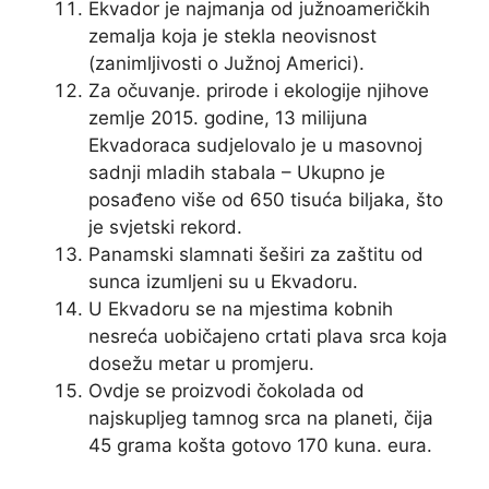
Ekvador je najmanja od južnoameričkih
zemalja koja je stekla neovisnost
(zanimljivosti o Južnoj Americi).
Za očuvanje. prirode i ekologije njihove
zemlje 2015. godine, 13 milijuna
Ekvadoraca sudjelovalo je u masovnoj
sadnji mladih stabala – Ukupno je
posađeno više od 650 tisuća biljaka, što
je svjetski rekord.
Panamski slamnati šeširi za zaštitu od
sunca izumljeni su u Ekvadoru.
U Ekvadoru se na mjestima kobnih
nesreća uobičajeno crtati plava srca koja
dosežu metar u promjeru.
Ovdje se proizvodi čokolada od
najskupljeg tamnog srca na planeti, čija
45 grama košta gotovo 170 kuna. eura.