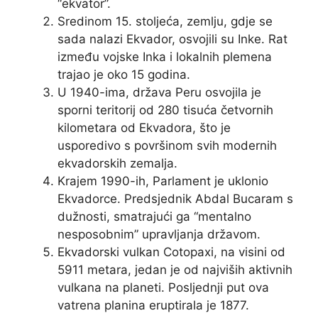
“ekvator”.
Sredinom 15. stoljeća, zemlju, gdje se
sada nalazi Ekvador, osvojili su Inke. Rat
između vojske Inka i lokalnih plemena
trajao je oko 15 godina.
U 1940-ima, država Peru osvojila je
sporni teritorij od 280 tisuća četvornih
kilometara od Ekvadora, što je
usporedivo s površinom svih modernih
ekvadorskih zemalja.
Krajem 1990-ih, Parlament je uklonio
Ekvadorce. Predsjednik Abdal Bucaram s
dužnosti, smatrajući ga “mentalno
nesposobnim” upravljanja državom.
Ekvadorski vulkan Cotopaxi, na visini od
5911 metara, jedan je od najviših aktivnih
vulkana na planeti. Posljednji put ova
vatrena planina eruptirala je 1877.