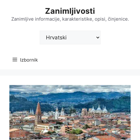
Preskoči
Zanimljivosti
na
sadržaj
Zanimljive informacije, karakteristike, opisi, činjenice.
Odaberite
jezik
Izbornik