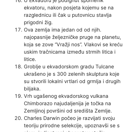
U Ekvadoru je podignut spomenik
ekvatoru, nakon posjeta kojemu se na
razglednicu ili čak u putovnicu stavlja
prigodni žig.
Ova zemlja ima jedan od od njih.
najopasnije željezničke pruge na planetu,
koja se zove “Vražji nos”. Vlakovi se kreću
uskim tračnicama između strmih litica i
litice.
Groblje u ekvadorskom gradu Tulcane
ukrašeno je s 300 zelenih skulptura koje
su stvorili lokalni vrtlari od grmlja i drugih
biljaka.
Vrh ugašenog ekvadorskog vulkana
Chimborazo najudaljenija je točka na
Zemljinoj površini od središta Zemlje.
Charles Darwin počeo je razvijati svoju
teoriju prirodne selekcije, upoznavši se s