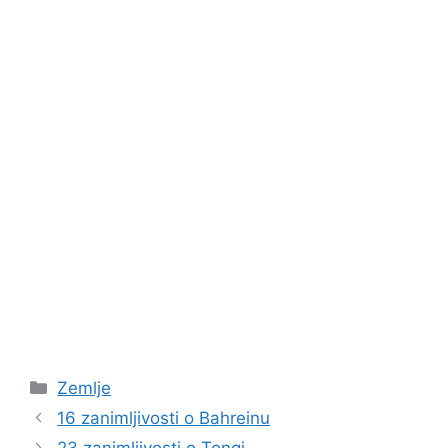
Kategorije
Zemlje
16 zanimljivosti o Bahreinu
23 zanimljivosti o Tongi