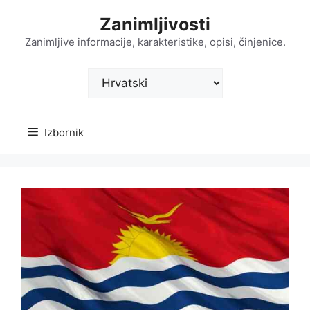
Preskoči
Zanimljivosti
na
sadržaj
Zanimljive informacije, karakteristike, opisi, činjenice.
Odaberite
jezik
Izbornik