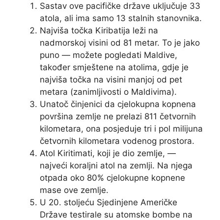
Sastav ove pacifičke države uključuje 33
atola, ali ima samo 13 stalnih stanovnika.
Najviša točka Kiribatija leži na
nadmorskoj visini od 81 metar. To je jako
puno — možete pogledati Maldive,
također smještene na atolima, gdje je
najviša točka na visini manjoj od pet
metara (zanimljivosti o Maldivima).
Unatoč činjenici da cjelokupna kopnena
površina zemlje ne prelazi 811 četvornih
kilometara, ona posjeduje tri i pol milijuna
četvornih kilometara vodenog prostora.
Atol Kiritimati, koji je dio zemlje, —
najveći koraljni atol na zemlji. Na njega
otpada oko 80% cjelokupne kopnene
mase ove zemlje.
U 20. stoljeću Sjedinjene Američke
Države testirale su atomske bombe na