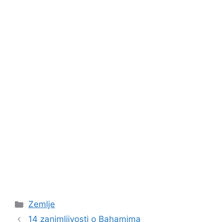
Kategorije
Zemlje
14 zanimljivosti o Bahamima