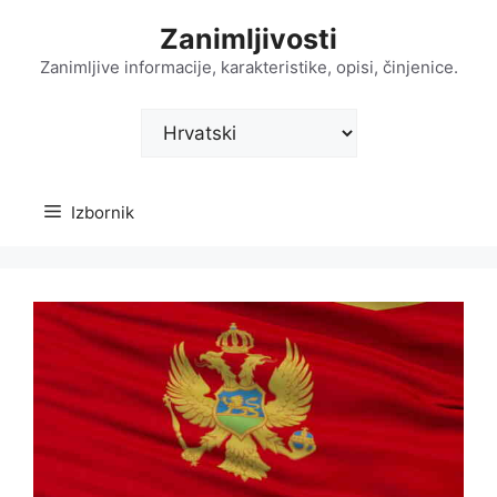
Preskoči
Zanimljivosti
na
sadržaj
Zanimljive informacije, karakteristike, opisi, činjenice.
Odaberite
jezik
Izbornik