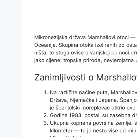
Mikronezijska država Marshallovi otoci —
Oceanije. Skupina otoka izoliranih od osta
ništa, te stoga ovise o vanjskoj pomoći dru
jako cijene: tropska priroda, nevjerojatna u
Zanimljivosti o Marshall
Na različite načine puta, Marshallov
Država, Njemačke i Japana. Španjols
je španjolski moreplovac otkrio ove
Godine 1983. postali su zasebna d
Ukupna kopnena površina zemlje. sv
kilometar — to je nešto više od mini