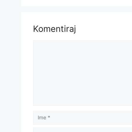
Komentiraj
Komentar
Ime
E-