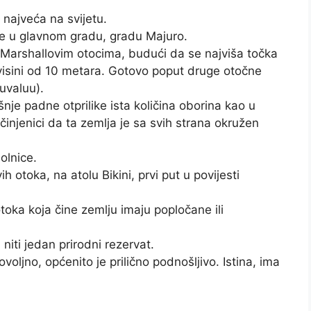
najveća na svijetu.
 se u glavnom gradu, gradu Majuro.
ti Marshallovim otocima, budući da se najviša točka
 visini od 10 metara. Gotovo poput druge otočne
uvaluu).
nje padne otprilike ista količina oborina kao u
injenici da ta zemlja je sa svih strana okružen
olnice.
otoka, na atolu Bikini, prvi put u povijesti
toka koja čine zemlju imaju popločane ili
niti jedan prirodni rezervat.
voljno, općenito je prilično podnošljivo. Istina, ima