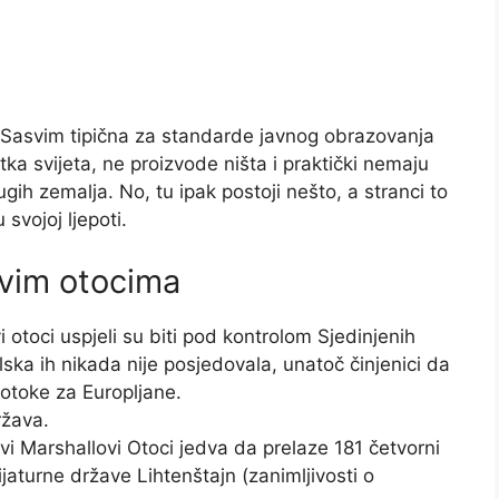
 Sasvim tipična za standarde javnog obrazovanja
tka svijeta, ne proizvode ništa i praktički nemaju
gih zemalja. No, tu ipak postoji nešto, a stranci to
 svojoj ljepoti.
ovim otocima
i otoci uspjeli su biti pod kontrolom Sjedinjenih
ka ih nikada nije posjedovala, unatoč činjenici da
 otoke za Europljane.
ržava.
i Marshallovi Otoci jedva da prelaze 181 četvorni
jaturne države Lihtenštajn (zanimljivosti o