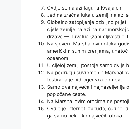
Ovdje se nalazi laguna Kwajalein — 
Jedina zračna luka u zemlji nalazi
Globalno zatopljenje ozbiljno prije
cijele zemlje nalazi na nadmorskoj
države — Tuvalua (zanimljivosti o T
Na sjeveru Marshallovih otoka godiš
američkim suhim prerijama, unatoč č
oceanom.
U cijeloj zemlji postoje samo dvije b
Na području suvremenih Marshallovih 
testirana je hidrogenska bomba.
Samo dva najveća i najnaseljenija o
popločane ceste.
Na Marshallovim otocima ne postoji 
Ovdje je internet, začudo, čudno. do
ga samo nekoliko najvećih otoka.