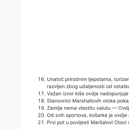
Unatoč prirodnim ljepotama, turizam
razvijen zbog udaljenosti od ostatka
Važan izvor kiše ovdje nadopunjuje
Stanovnici Marshallovih otoka pokap
Zemlja nema vlastitu valutu — Ovdje
Od svih sportova, košarka je ovdje n
Prvi put u povijesti Maršalovi Otoci