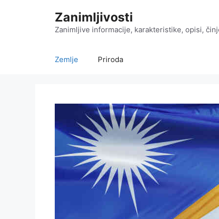
Preskoči
Zanimljivosti
na
sadržaj
Zanimljive informacije, karakteristike, opisi, čin
Zemlje
Priroda