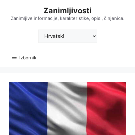
Preskoči
Zanimljivosti
na
sadržaj
Zanimljive informacije, karakteristike, opisi, činjenice.
Odaberite
jezik
Izbornik