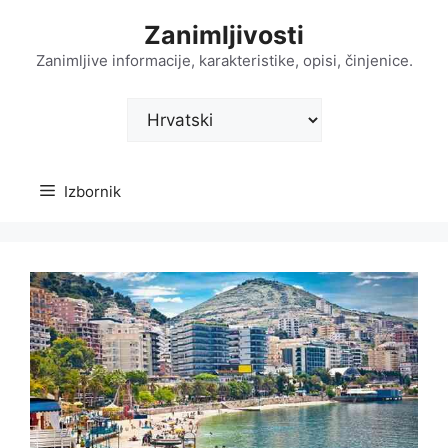
Preskoči
Zanimljivosti
na
sadržaj
Zanimljive informacije, karakteristike, opisi, činjenice.
Odaberite
jezik
Izbornik