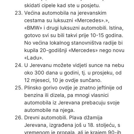
skidati cipele kad ste u posjetu.
Većina automobila na jerevanskim
cestama su luksuzni «Mercedes».»,
«BMW» i drugi luksuzni automobili. Istina,
gotovo svi su bili takvi prije 10-15 godina.
No većina lokalnog stanovništva radije bi
kupila 20-godišnji «Mercedes» nego novu
«Ladu».
U Jerevanu možete vidjeti sunce na nebu
oko 300 dana u godini, tj. u prosjeku, od
12 mjeseci, 10 je ovdje sunčano.
Plinsko gorivo ovdje je znatno jeftinije od
benzina ili dizela, pa mnogi vlasnici
automobila iz Jerevana prebacuju svoje
automobile na njega.
Drevni automobili. Plava džamija
Jerevana, izgrađena još u 18. stoljeću, s
vremenom je propala, ali je krajem 90-ih