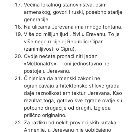
Većina lokalnog stanovništva, osim
armenskog, govori i ruski, posebno starije
generacije.
Na ulicama Jerevana ima mnogo fontana.
Više od milijun ljudi. živi u Erevanu. To je
više nego u cijeloj Republici Cipar
(zanimljivosti o Cipru).
Ovdje nećete pronaći niti jedan
«McDonald’s» — oni jednostavno ne
postoje u Jerevanu.
Činjenica da armenski zakoni ne
ograničavaju arhitektonske stilove grada
daje raznolikost arhitekturi Jerevana. Kao
rezultat toga, gotovo sve zgrade ovdje su
potpuno drugačije od drugih. Izgleda
prilično originalno.
Za razliku od nekih provincijskih kutaka
Armenije, u Jerevanu nije uobičajeno