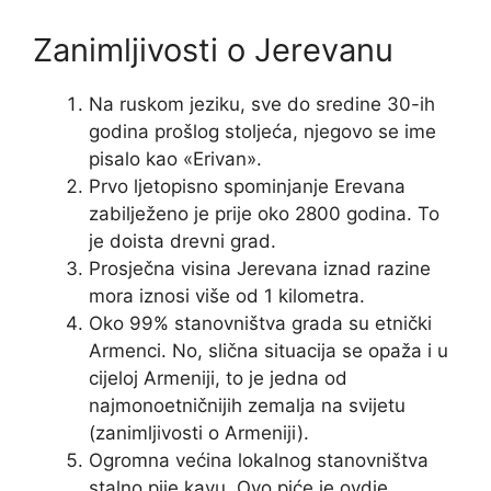
Zanimljivosti o Jerevanu
Na ruskom jeziku, sve do sredine 30-ih
godina prošlog stoljeća, njegovo se ime
pisalo kao «Erivan».
Prvo ljetopisno spominjanje Erevana
zabilježeno je prije oko 2800 godina. To
je doista drevni grad.
Prosječna visina Jerevana iznad razine
mora iznosi više od 1 kilometra.
Oko 99% stanovništva grada su etnički
Armenci. No, slična situacija se opaža i u
cijeloj Armeniji, to je jedna od
najmonoetničnijih zemalja na svijetu
(zanimljivosti o Armeniji).
Ogromna većina lokalnog stanovništva
stalno pije kavu. Ovo piće je ovdje