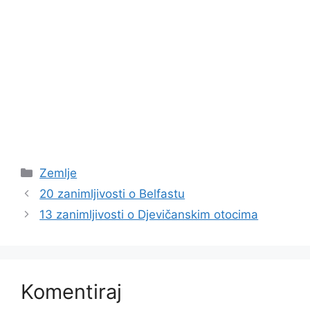
Kategorije
Zemlje
20 zanimljivosti o Belfastu
13 zanimljivosti o Djevičanskim otocima
Komentiraj