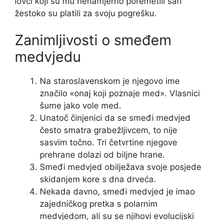
lovci koji su mu nenamjerno poremetili san
žestoko su platili za svoju pogrešku.
Zanimljivosti o smeđem
medvjedu
Na staroslavenskom je njegovo ime
značilo «onaj koji poznaje med». Vlasnici
šume jako vole med.
Unatoč činjenici da se smeđi medvjed
često smatra grabežljivcem, to nije
sasvim točno. Tri četvrtine njegove
prehrane dolazi od biljne hrane.
Smeđi medvjed obilježava svoje posjede
skidanjem kore s dna drveća.
Nekada davno, smeđi medvjed je imao
zajedničkog pretka s polarnim
medvjedom, ali su se njihovi evolucijski