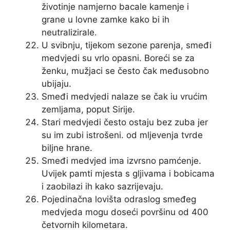
životinje namjerno bacale kamenje i
grane u lovne zamke kako bi ih
neutralizirale.
U svibnju, tijekom sezone parenja, smeđi
medvjedi su vrlo opasni. Boreći se za
ženku, mužjaci se često čak međusobno
ubijaju.
Smeđi medvjedi nalaze se čak iu vrućim
zemljama, poput Sirije.
Stari medvjedi često ostaju bez zuba jer
su im zubi istrošeni. od mljevenja tvrde
biljne hrane.
Smeđi medvjed ima izvrsno pamćenje.
Uvijek pamti mjesta s gljivama i bobicama
i zaobilazi ih kako sazrijevaju.
Pojedinačna lovišta odraslog smeđeg
medvjeda mogu doseći površinu od 400
četvornih kilometara.