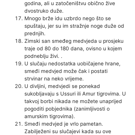
godina, ali u zatočeništvu obično žive
dvostruko duže.
Mnogo brže idu uzbrdo nego što se
spuštaju, jer su im stražnje noge duže od
prednjih.
Zimski san smeđeg medvjeda u prosjeku
traje od 80 do 180 dana, ovisno u kojem
podneblju živi. .
U slučaju nedostatka uobičajene hrane,
smeđi medvjed može čak i postati
strvinar na neko vrijeme.
U divljini, medvjedi se ponekad
sukobljavaju s Ussuri ili Amur tigrovima. U
takvoj borbi nikada ne možete unaprijed
pogoditi pobjednika (zanimljivosti o
amurskim tigrovima).
Smeđi medvjed je vrlo pametan.
Zabilježeni su slučajevi kada su ove