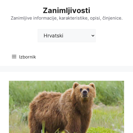
Preskoči
Zanimljivosti
na
sadržaj
Zanimljive informacije, karakteristike, opisi, činjenice.
Odaberite
jezik
Izbornik