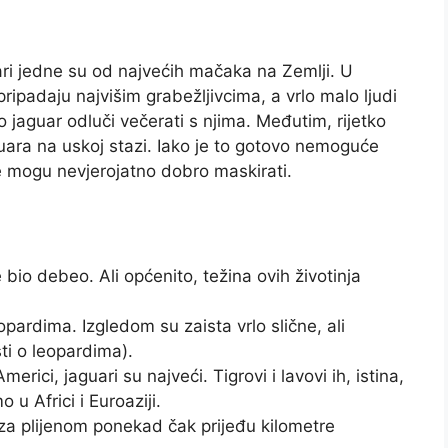
aguari jedne su od najvećih mačaka na Zemlji. U
ripadaju najvišim grabežljivcima, a vrlo malo ljudi
 jaguar odluči večerati s njima. Međutim, rijetko
aguara na uskoj stazi. Iako je to gotovo nemoguće
je mogu nevjerojatno dobro maskirati.
e bio debeo. Ali općenito, težina ovih životinja
pardima. Izgledom su zaista vrlo slične, ali
ti o leopardima).
rici, jaguari su najveći. Tigrovi i lavovi ih, istina,
u Africi i Euroaziji.
i za plijenom ponekad čak prijeđu kilometre