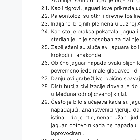
životinja, samo drugačije boje zbog
Kao i tigrovi, jaguari love prikradaju
Paleontolozi su otkrili drevne fosiln
Indijanci brojnih plemena u Južnoj A
Kao što je praksa pokazala, jaguari 
sterilan je, nije sposoban za daljnj
Zabilježeni su slučajevi jaguara koj
krokodili i anakonde.
Obično jaguar napada svaki plijen ko
povremeno jede male glodavce i dru
Danju ovi grabežljivci obično spavaj
Distribucija civilizacije dovela je 
u Međunarodnoj crvenoj knjizi.
Često je bilo slučajeva kada su jagua
napadajući. Znanstvenici vjeruju da 
istina – da je htio, nenaoružani ljud
jaguari gotovo nikada ne napadaju 
isprovocirani.