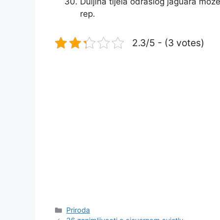
Duljina tijela odraslog jaguara mož
rep.
2.3/5 - (3 votes)
Kategorije
Priroda