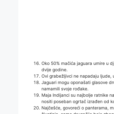
Oko 50% mačića jaguara umire u djet
dvije godine.
Ovi grabežljivci ne napadaju ljude, u
Jaguari mogu oponašati glasove dru
namamili svoje rođake.
Maja Indijanci su najbolje ratnike n
nositi poseban ogrtač izrađen od ko
Najčešće, govoreći o panterama, mi