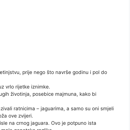
injstvu, prije nego što navrše godinu i pol do
z vrlo rijetke iznimke.
gih životinja, posebice majmuna, kako bi
azivali ratnicima – jaguarima, a samo su oni smjeli
ža ove zvijeri.
sle na crnog jaguara. Ovo je potpuno ista