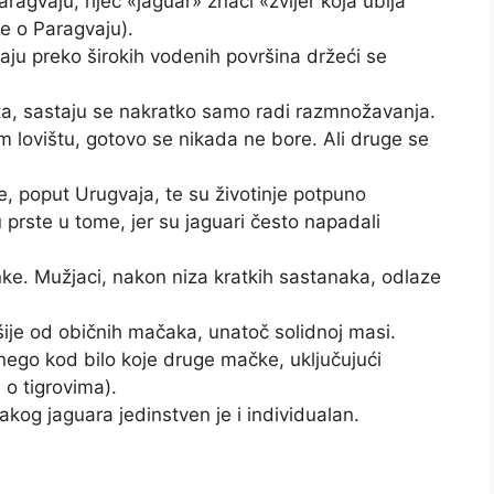
ragvaju, riječ «jaguar» znači «zvijer koja ubija
e o Paragvaju).
vaju preko širokih vodenih površina držeći se
ta, sastaju se nakratko samo radi razmnožavanja.
 lovištu, gotovo se nikada ne bore. Ali druge se
 poput Urugvaja, te su životinje potpuno
su prste u tome, jer su jaguari često napadali
. Mužjaci, nakon niza kratkih sastanaka, odlaze
šije od običnih mačaka, unatoč solidnoj masi.
 nego kod bilo koje druge mačke, uključujući
e o tigrovima).
akog jaguara jedinstven je i individualan.