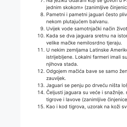
Na jeziku Guarani koji se govori u Pa
jednim skokom» (zanimljive činjenic
Pametni i pametni jaguari često pli
nekom plutajućem balvanu.
Uvijek vode samotnjački način živo
Kada se dva jaguara sretnu na istom
velike mačke nemilosrdno tjeraju.
U nekim zemljama Latinske Amerike,
istrijebljene. Lokalni farmeri imali 
njihova stada.
Odgojem mačića bave se samo ženke
zauvijek.
Jaguari se penju po drveću ništa lo
Čeljusti jaguara su veće i snažnije.
tigrove i lavove (zanimljive činjenic
Kao i kod tigrova, uzorak na koži sv