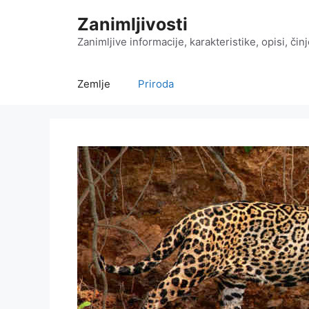
Preskoči
Zanimljivosti
na
sadržaj
Zanimljive informacije, karakteristike, opisi, čin
Zemlje
Priroda