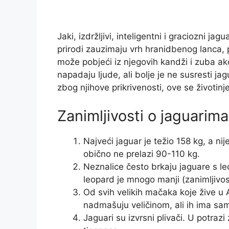
Jaki, izdržljivi, inteligentni i graciozni j
prirodi zauzimaju vrh hranidbenog lanca, p
može pobjeći iz njegovih kandži i zuba ako
napadaju ljude, ali bolje je ne susresti j
zbog njihove prikrivenosti, ove se životin
Zanimljivosti o jaguarima
Najveći jaguar je težio 158 kg, a nij
obično ne prelazi 90-110 kg.
Neznalice često brkaju jaguare s leo
leopard je mnogo manji (zanimljivos
Od svih velikih mačaka koje žive u Ame
nadmašuju veličinom, ali ih ima samo 
Jaguari su izvrsni plivači. U potraz