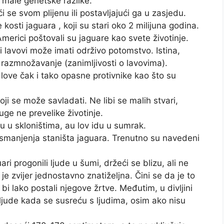
 male genetske razlike.
ći se svom plijenu ili postavljajući ga u zasjedu.
e kosti jaguara , koji su stari oko 2 milijuna godina.
merici poštovali su jaguare kao svete životinje.
i lavovi može imati održivo potomstvo. Istina,
e razmnožavanje (zanimljivosti o lavovima).
i love čak i tako opasne protivnike kao što su
ji se može savladati. Ne libi se malih stvari,
ge ne prevelike životinje.
u u skloništima, au lov idu u sumrak.
do smanjenja staništa jaguara. Trenutno su navedeni
ri progonili ljude u šumi, držeći se blizu, ali ne
je zvijer jednostavno znatiželjna. Čini se da je to
i bi lako postali njegove žrtve. Međutim, u divljini
ljude kada se susreću s ljudima, osim ako nisu