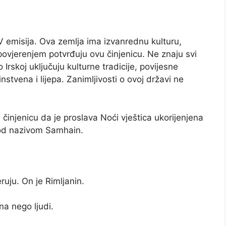
TV emisija. Ova zemlja ima izvanrednu kulturu,
 s povjerenjem potvrđuju ovu činjenicu. Ne znaju svi
o Irskoj uključuju kulturne tradicije, povijesne
nstvena i lijepa. Zanimljivosti o ovoj državi ne
u činjenicu da je proslava Noći vještica ukorijenjena
 pod nazivom Samhain.
eruju. On je Rimljanin.
na nego ljudi.