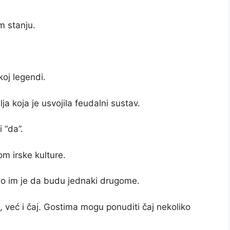
m stanju.
koj legendi.
ja koja je usvojila feudalni sustav.
 “da”.
m irske kulture.
ažno im je da budu jednaki drugome.
o, već i čaj. Gostima mogu ponuditi čaj nekoliko