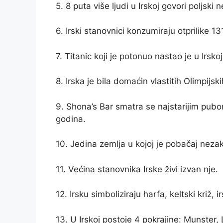
5. 8 puta više ljudi u Irskoj govori poljski 
6. Irski stanovnici konzumiraju otprilike 13
7. Titanic koji je potonuo nastao je u Irskoj
8. Irska je bila domaćin vlastitih Olimpij
9. Shona’s Bar smatra se najstarijim pubo
godina.
10. Jedina zemlja u kojoj je pobačaj nezako
11. Većina stanovnika Irske živi izvan nje.
12. Irsku simboliziraju harfa, keltski križ, ir
13. U Irskoj postoje 4 pokrajine: Munster, 