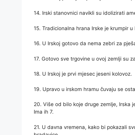
14. Irski stanovnici navikli su idolizirati 
15. Tradicionalna hrana Irske je krumpir u 
16. U Irskoj gotovo da nema zebri za pješ
17. Gotovo sve trgovine u ovoj zemlji su z
18. U Irskoj je prvi mjesec jeseni kolovoz.
19. Upravo u irskom hramu čuvaju se ostac
20. Više od bilo koje druge zemlje, Irska j
Ima ih 7.
21. U davna vremena, kako bi pokazali sv
bradavice.