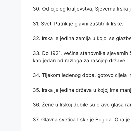
30. Od cijelog kraljevstva, Sjeverna Irska 
31. Sveti Patrik je glavni zaštitnik Irske.
32. Irska je jedina zemlja u kojoj se gla
33. Do 1921. većina stanovnika sjevernih žu
kao jedan od razloga za rascjep države.
34. Tijekom ledenog doba, gotovo cijela Ir
35. Irska je jedina država u kojoj ima man
36. Žene u Irskoj dobile su pravo glasa ra
37. Glavna svetica Irske je Brigida. Ona je