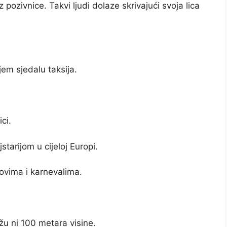
 pozivnice. Takvi ljudi dolaze skrivajući svoja lica
jem sjedalu taksija.
ci.
tarijom u cijeloj Europi.
movima i karnevalima.
žu ni 100 metara visine.