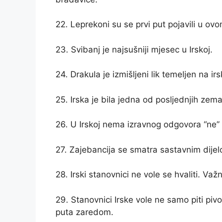
22. Leprekoni su se prvi put pojavili u ovo
23. Svibanj je najsušniji mjesec u Irskoj.
24. Drakula je izmišljeni lik temeljen na irs
25. Irska je bila jedna od posljednjih zemal
26. U Irskoj nema izravnog odgovora “ne” i
27. Zajebancija se smatra sastavnim dijelo
28. Irski stanovnici ne vole se hvaliti. V
29. Stanovnici Irske vole ne samo piti piv
puta zaredom.