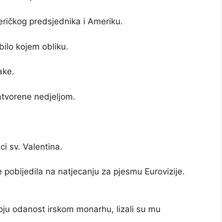
američkog predsjednika i Ameriku.
bilo kojem obliku.
ake.
atvorene nedjeljom.
i sv. Valentina.
e pobijedila na natjecanju za pjesmu Eurovizije.
oju odanost irskom monarhu, lizali su mu