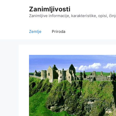
Preskoči
Zanimljivosti
na
sadržaj
Zanimljive informacije, karakteristike, opisi, čin
Zemlje
Priroda