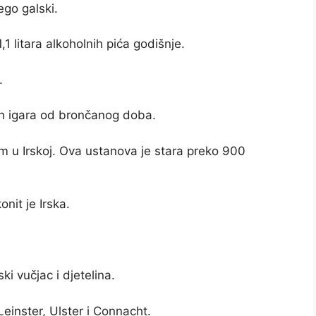
nego galski.
1,1 litara alkoholnih pića godišnje.
.
skih igara od brončanog doba.
m u Irskoj. Ova ustanova je stara preko 900
nit je Irska.
ski vučjac i djetelina.
Leinster, Ulster i Connacht.