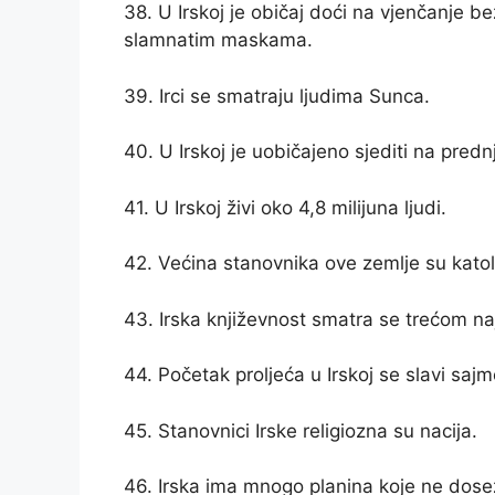
38. U Irskoj je običaj doći na vjenčanje bez
slamnatim maskama.
39. Irci se smatraju ljudima Sunca.
40. U Irskoj je uobičajeno sjediti na predn
41. U Irskoj živi oko 4,8 milijuna ljudi.
42. Većina stanovnika ove zemlje su katoli
43. Irska književnost smatra se trećom najs
44. Početak proljeća u Irskoj se slavi saj
45. Stanovnici Irske religiozna su nacija.
46. Irska ima mnogo planina koje ne dose