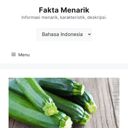
Langsung
Fakta Menarik
ke
isi
Informasi menarik, karakteristik, deskripsi.
Choose
a
language
Menu