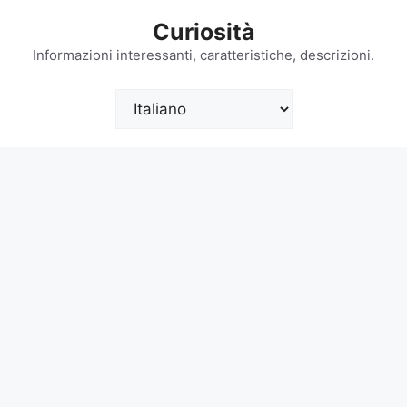
Vai
Curiosità
al
contenuto
Informazioni interessanti, caratteristiche, descrizioni.
Scegli
una
lingua