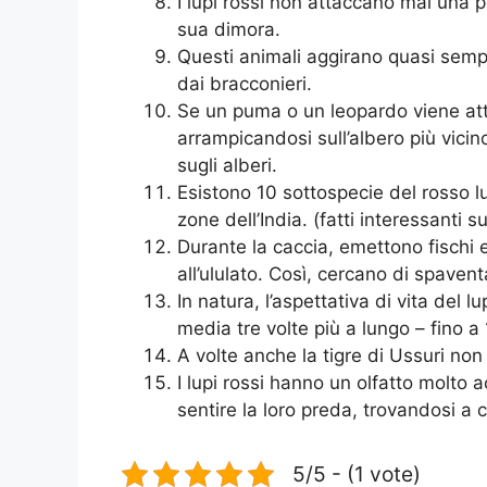
I lupi rossi non attaccano mai una pe
sua dimora.
Questi animali aggirano quasi sempr
dai bracconieri.
Se un puma o un leopardo viene attac
arrampicandosi sull’albero più vicin
sugli alberi.
Esistono 10 sottospecie del rosso l
zone dell’India. (fatti interessanti su
Durante la caccia, emettono fischi e
all’ululato. Così, cercano di spaven
In natura, l’aspettativa di vita del lu
media tre volte più a lungo – fino a 
A volte anche la tigre di Ussuri non
I lupi rossi hanno un olfatto molto 
sentire la loro preda, trovandosi a 
5/5 - (1 vote)