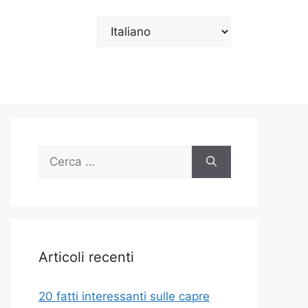
Scegli
una
lingua
Ricerca
per:
Articoli recenti
20 fatti interessanti sulle capre