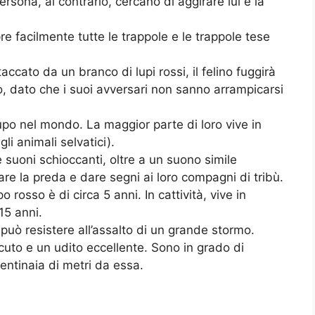
rsona, al contrario, cercano di aggirare lui e la
e facilmente tutte le trappole e le trappole tese
cato da un branco di lupi rossi, il felino fuggirà
o, dato che i suoi avversari non sanno arrampicarsi
upo nel mondo. La maggior parte di loro vive in
gli animali selvatici).
 suoni schioccanti, oltre a un suono simile
tare la preda e dare segni ai loro compagni di tribù.
po rosso è di circa 5 anni. In cattività, vive in
15 anni.
 può resistere all’assalto di un grande stormo.
acuto e un udito eccellente. Sono in grado di
centinaia di metri da essa.