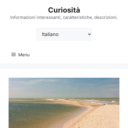
Vai
Curiosità
al
contenuto
Informazioni interessanti, caratteristiche, descrizioni.
Scegli
una
lingua
Menu