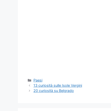
Categorie
Paesi
13 curiosità sulle Isole Vergini
20 curiosità su Belgrado