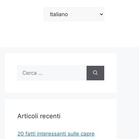
Scegli
una
lingua
Ricerca
per:
Articoli recenti
20 fatti interessanti sulle capre