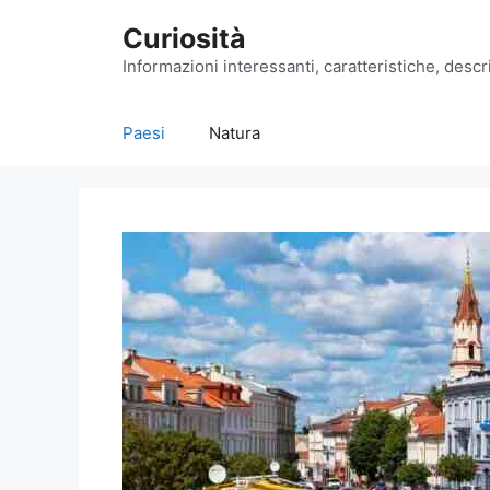
Vai
Curiosità
al
contenuto
Informazioni interessanti, caratteristiche, descri
Paesi
Natura