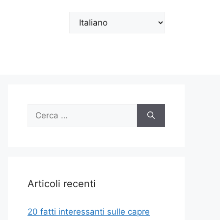
Scegli
una
lingua
Ricerca
per:
Articoli recenti
20 fatti interessanti sulle capre