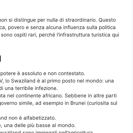
on si distingue per nulla di straordinario. Questo
rica, povero e senza alcuna influenza sulla politica
sono ospiti rari, perché l’infrastruttura turistica qui
d
i potere è assoluto e non contestato.
HIV, lo Swaziland è al primo posto nel mondo: una
i una terribile infezione.
ta nel continente africano. Sebbene in altre parti
overno simile, ad esempio in Brunei (curiosita sul
and non è alfabetizzato.
se, una delle più basse al mondo.
 Swaziland sono impiegati nell’agricoltura.