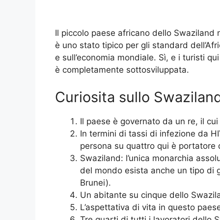
Il piccolo paese africano dello Swaziland n
è uno stato tipico per gli standard dell’Af
e sull’economia mondiale. Sì, e i turisti qui 
è completamente sottosviluppata.
Curiosita sullo Swazilan
Il paese è governato da un re, il cu
In termini di tassi di infezione da 
persona su quattro qui è portatore d
Swaziland: l’unica monarchia assolu
del mondo esista anche un tipo di g
Brunei).
Un abitante su cinque dello Swazil
L’aspettativa di vita in questo pae
Tre quarti di tutti i lavoratori dello