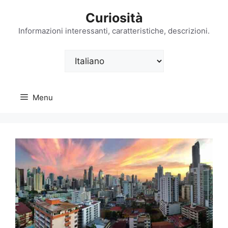
Vai
Curiosità
al
contenuto
Informazioni interessanti, caratteristiche, descrizioni.
Scegli
una
lingua
Menu