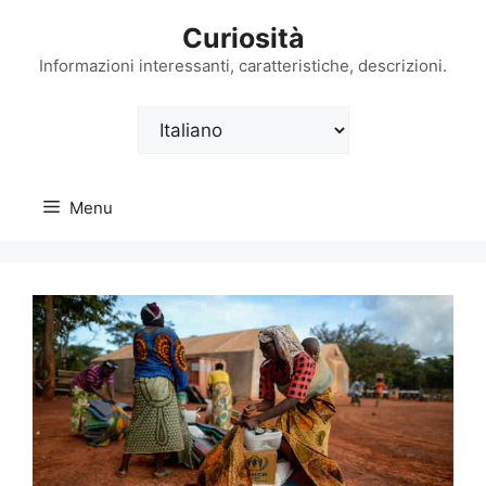
Vai
Curiosità
al
contenuto
Informazioni interessanti, caratteristiche, descrizioni.
Scegli
una
lingua
Menu