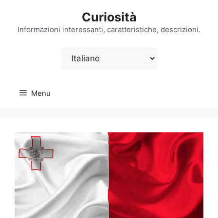
Vai
Curiosità
al
contenuto
Informazioni interessanti, caratteristiche, descrizioni.
Scegli
una
lingua
Menu