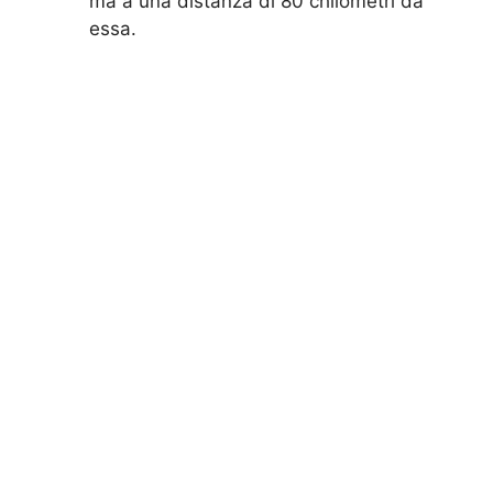
ma a una distanza di 80 chilometri da
essa.