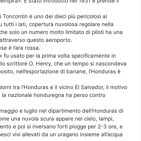
mpira». È stato introdotto nel 1931 e prende il
i Toncontin è uno dei dieci più pericolosi al
utti i lati, copertura nuvolosa regolare nella
 che solo un numero molto limitato di piloti ha una
 attraverso questo aeroporto.
e è l’ara rossa.
» fu usato per la prima volta specificamente in
llo scrittore O. Henry, che un tempo si nascondeva
posito, nell’esportazione di banane, l’Honduras è
rni tra l’Honduras e il vicino El Salvador, il motivo
cui la nazionale honduregna ha perso contro
 maggio e luglio nel dipartimento dell’Honduras di
ome una nuvola scura appare nel cielo, lampi,
nto e poi si riversano forti piogge per 2-3 ore, e
esci vivi allevati da un uragano insieme all’acqua