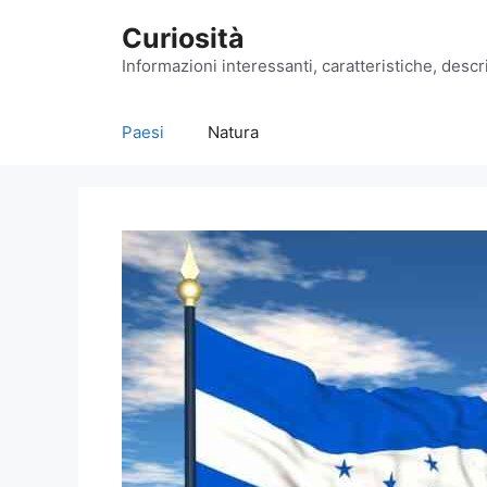
Vai
Curiosità
al
contenuto
Informazioni interessanti, caratteristiche, descri
Paesi
Natura