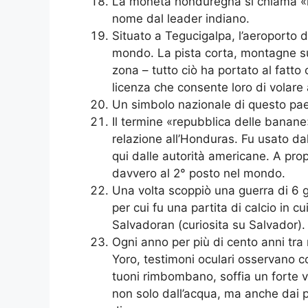
La moneta honduregna si chiama «le
nome dal leader indiano.
Situato a Tegucigalpa, l’aeroporto d
mondo. La pista corta, montagne su t
zona – tutto ciò ha portato al fatto
licenza che consente loro di volare
Un simbolo nazionale di questo paes
Il termine «repubblica delle banane
relazione all’Honduras. Fu usato da
qui dalle autorità americane. A pro
davvero al 2° posto nel mondo.
Una volta scoppiò una guerra di 6 gio
per cui fu una partita di calcio in 
Salvadoran (curiosita su Salvador).
Ogni anno per più di cento anni tra
Yoro, testimoni oculari osservano c
tuoni rimbombano, soffia un forte ve
non solo dall’acqua, ma anche dai p