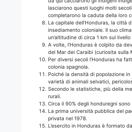
da qui cacciarono gli indigeni indig
lasciarono questi luoghi molti secol
completarono la caduta della loro c
La capitale dell’Honduras, la città 
insediamento coloniale. Il suo clima 
un’altitudine di circa 1 km sul livell
A volte, l’Honduras è colpito da dev
del Mar dei Caraibi (curiosita sulla 
Per diversi secoli l’Honduras ha fa
colonia spagnola.
Poiché la densità di popolazione i
varietà di animali selvatici, pericolo
Secondo le statistiche, più della m
rurali.
Circa il 90% degli honduregni sono m
La prima università pubblica del pa
privata nel 1978.
L’esercito in Honduras è formato dal