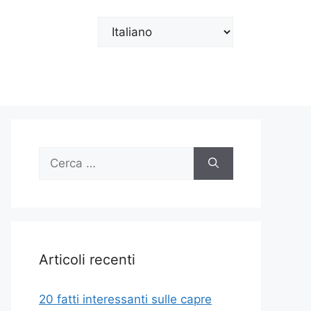
Scegli
una
lingua
Ricerca
per:
Articoli recenti
20 fatti interessanti sulle capre