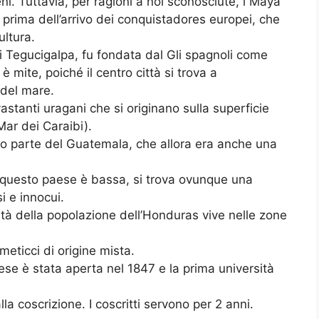
eni. Tuttavia, per ragioni a noi sconosciute, i Maya
i prima dell’arrivo dei conquistadores europei, che
ultura.
di Tegucigalpa, fu fondata dal Gli spagnoli come
è mite, poiché il centro città si trova a
o del mare.
astanti uragani che si originano sulla superficie
Mar dei Caraibi).
tto parte del Guatemala, che allora era anche una
n questo paese è bassa, si trova ovunque una
si e innocui.
età della popolazione dell’Honduras vive nelle zone
eticci di origine mista.
ese è stata aperta nel 1847 e la prima università
la coscrizione. I coscritti servono per 2 anni.