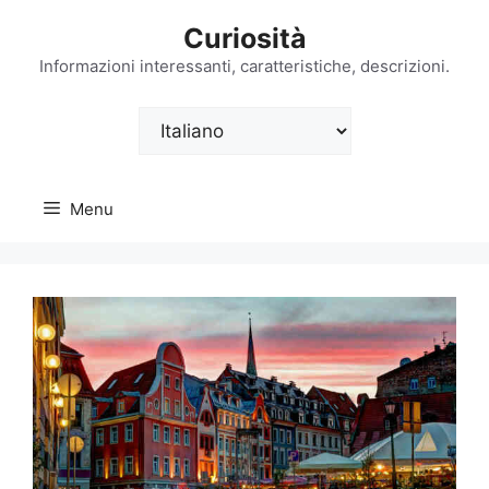
Vai
Curiosità
al
contenuto
Informazioni interessanti, caratteristiche, descrizioni.
Scegli
una
lingua
Menu