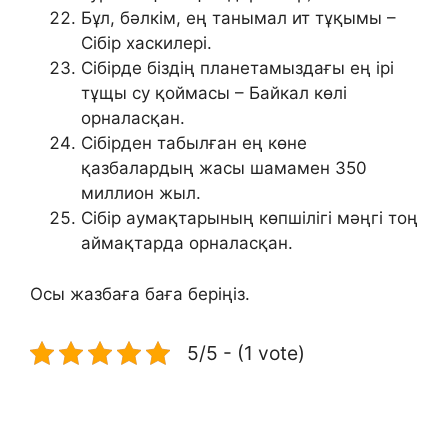
Бұл, бәлкім, ең танымал ит тұқымы –
Сібір хаскилері.
Сібірде біздің планетамыздағы ең ірі
тұщы су қоймасы – Байкал көлі
орналасқан.
Сібірден табылған ең көне
қазбалардың жасы шамамен 350
миллион жыл.
Сібір аумақтарының көпшілігі мәңгі тоң
аймақтарда орналасқан.
Осы жазбаға баға беріңіз.
5/5 - (1 vote)