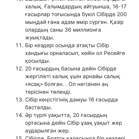
халық. Ғалымдардың айтуынша, 16-17
ғасырлар тоғысында бүкіл Сібірде 200
мыңдай ғана адам өмір сүрген. Қазір
олардың саны 36 миллионға
жуықтады.
Бір кездері осында атақты Сібір
хандығы орналасып, кейін ол Ресейге
қосылды.
20 ғасырдың басына дейін Сібірде
жергілікті халық үшін арнайы салық
«ясақ» болған. . Ол негізінен аң
терісінен төленді.
Сібір кеңістігінің дамуы 16 ғасырда
басталды.
Әр түрлі уақытта, 20 ғасырдың
ортасына дейін Сібір ұзақ уақыт жер
аударылған жер.
Сібірде, Братск қаласында бір кездері