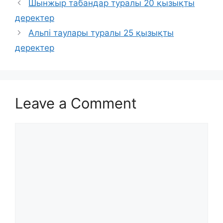
Шынжыр табандар туралы 20 қызықты
деректер
Альпі таулары туралы 25 қызықты
деректер
Leave a Comment
Comment