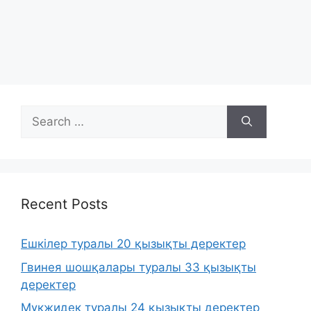
Search
for:
Recent Posts
Ешкілер туралы 20 қызықты деректер
Гвинея шошқалары туралы 33 қызықты
деректер
Мүкжидек туралы 24 қызықты деректер