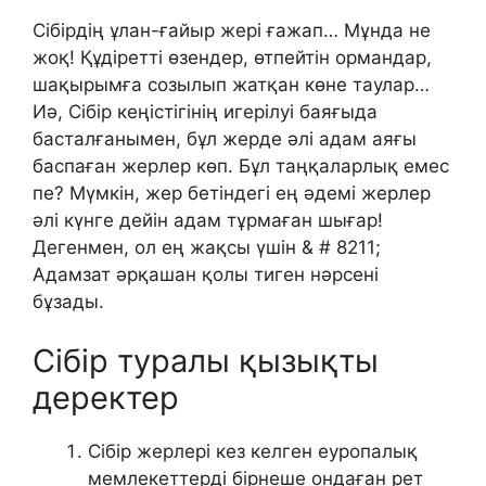
Сібірдің ұлан-ғайыр жері ғажап… Мұнда не
жоқ! Құдіретті өзендер, өтпейтін ормандар,
шақырымға созылып жатқан көне таулар…
Иә, Сібір кеңістігінің игерілуі баяғыда
басталғанымен, бұл жерде әлі адам аяғы
баспаған жерлер көп. Бұл таңқаларлық емес
пе? Мүмкін, жер бетіндегі ең әдемі жерлер
әлі күнге дейін адам тұрмаған шығар!
Дегенмен, ол ең жақсы үшін & # 8211;
Адамзат әрқашан қолы тиген нәрсені
бұзады.
Сібір туралы қызықты
деректер
Сібір жерлері кез келген еуропалық
мемлекеттерді бірнеше ондаған рет