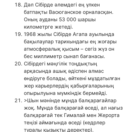
Дәл Сібірде әлемдегі ең үлкен
батпақты Васюганское орналасқан.
Оның ауданы 53 000 шаршы
километрге жетеді.
1968 жылы Сібірде Агапа ауылында
бақылаулар тарихындағы ең жоғары
атмосфералық қысым – сегіз жүз он
бес миллиметр сынап бағанасы.
Сібірдегі мәңгілік тоңдықтың
арқасында ашық әдіспен алмас
өндіруге болады, өйткені мұздатылған
жер карьерлердің қабырғаларының
опырылуына мүмкіндік бермейді.
>Шын мәнінде мұнда балқарағайлар
жоқ. Мұнда балқарағай өседі, ал нағыз
балқарағай тек Гималай мен Жерорта
теңізі аймағында өседі (кедрлер
туралы қызықты деректер).