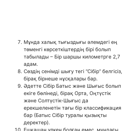
Мұнда халық тығыздығы әлемдегі ең
төменгі көрсеткіштердің бірі болып
табылады – Бір шаршы километрге 2,7
адам.
Сөздің сенімді шығу тегі “Сібір” белгісіз,
бірақ бірнеше нұсқалары бар.
Әдетте Сібір Батыс және Шығыс болып
екіге бөлінеді, бірақ Орта, Оңтүстік
және Солтүстік-Шығыс да
ерекшеленетін тағы бір классификация
бар (Батыс Сібір туралы қызықты
деректер).
Ешқашан үлкен болған емес. мұндағы