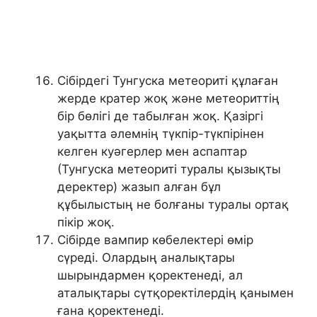
Сібірдегі Тунгуска метеориті құлаған
жерде кратер жоқ және метеориттің
бір бөлігі де табылған жоқ. Қазіргі
уақытта әлемнің түкпір-түкпірінен
келген куәгерлер мен аспаптар
(Тунгуска метеориті туралы қызықты
деректер) жазып алған бұл
құбылыстың не болғаны туралы ортақ
пікір жоқ.
Сібірде вампир көбелектері өмір
сүреді. Олардың аналықтары
шырындармен қоректенеді, ал
аталықтары сүтқоректілердің қанымен
ғана қоректенеді.