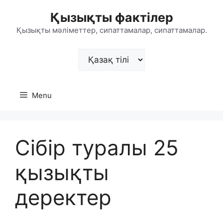
Skip
Қызықты фактілер
to
content
Қызықты мәліметтер, сипаттамалар, сипаттамалар.
Choose
a
language
Menu
Сібір туралы 25
қызықты
деректер