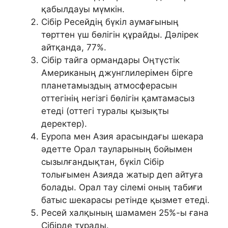
қабылдауы мүмкін.
Сібір Ресейдің бүкіл аумағының
төрттен үш бөлігін құрайды. Дәлірек
айтқанда, 77%.
Сібір тайга ормандары Оңтүстік
Американың джунглилерімен бірге
планетамыздың атмосферасын
оттегінің негізгі бөлігін қамтамасыз
етеді (оттегі туралы қызықты
деректер).
Еуропа мен Азия арасындағы шекара
әдетте Орал тауларының бойымен
сызылғандықтан, бүкіл Сібір
толығымен Азияда жатыр деп айтуға
болады. Орал тау сілемі оның табиғи
батыс шекарасы ретінде қызмет етеді.
Ресей халқының шамамен 25%-ы ғана
Сібірде тұрады.