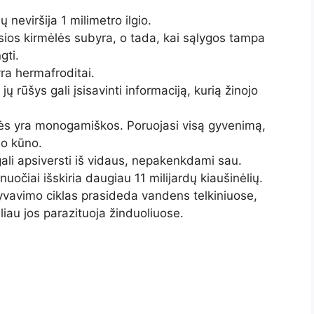
ų neviršija 1 milimetro ilgio.
osios kirmėlės subyra, o tada, kai sąlygos tampa
gti.
ra hermafroditai.
jų rūšys gali įsisavinti informaciją, kurią žinojo
lės yra monogamiškos. Poruojasi visą gyvenimą,
no kūno.
ali apsiversti iš vidaus, nepakenkdami sau.
uočiai išskiria daugiau 11 milijardų kiaušinėlių.
gyvavimo ciklas prasideda vandens telkiniuose,
ėliau jos parazituoja žinduoliuose.