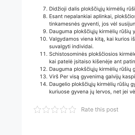
Didžioji dalis plokščiųjų kirmėlių rūši
Esant nepalankiai aplinkai, plokšči
tinkamesnės gyventi, jos vėl susijun
Dauguma plokščiųjų kirmėlių rūšių y
Valgydamos viena kitą, kai kurios iš 
suvalgyti individai.
Schistosominės plokščiosios kirmė
kai patelė įsitaiso kišenėje ant pati
Dauguma plokščiųjų kirmėlių rūšių g
Virš Per visą gyvenimą galvijų kaspin
Daugelio plokščiųjų kirmėlių rūšių 
kuriuose gyvena jų lervos, net jei v
Rate this post