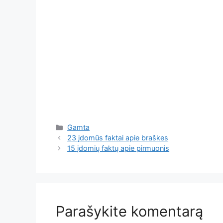
Kategorijos
Gamta
23 įdomūs faktai apie braškes
15 įdomių faktų apie pirmuonis
Parašykite komentarą