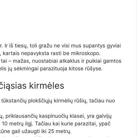
. Ir iš tiesų, toli gražu ne visi mus supantys gyviai
i, kartais nepavyksta rasti be mikroskopo.
tai – mažas, nuostabiai atkaklus ir puikiai gamtos
gelis jų sėkmingai parazituoja kitose rūšyse.
čiąsias kirmėles
tūkstančių plokščiųjų kirmėlių rūšių, tačiau nuo
ų, priklausančių kaspinuočių klasei, yra galvijų
i 10 metrų ilgį. Tačiau kai kurie parazitai, ypač
ūne gali užaugti iki 25 metrų.