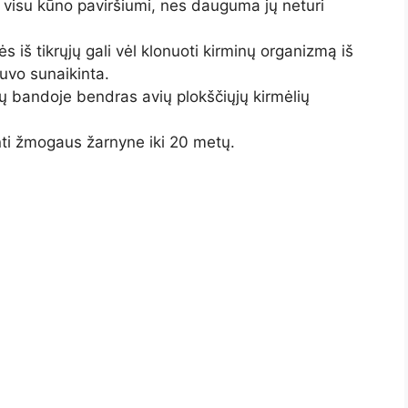
 visu kūno paviršiumi, nes dauguma jų neturi
ės iš tikrųjų gali vėl klonuoti kirminų organizmą iš
buvo sunaikinta.
ų bandoje bendras avių plokščiųjų kirmėlių
ti žmogaus žarnyne iki 20 metų.