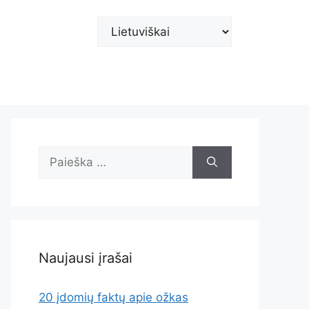
Pasirinkite
kalbą
Ieškoti:
Naujausi įrašai
20 įdomių faktų apie ožkas