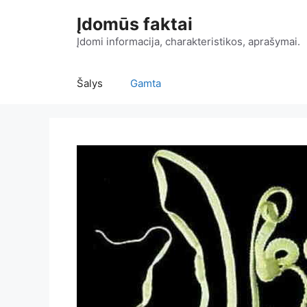
Pereiti
Įdomūs faktai
prie
turinio
Įdomi informacija, charakteristikos, aprašymai.
Šalys
Gamta