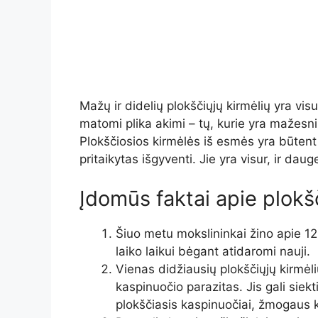
Mažų ir didelių plokščiųjų kirmėlių yra visur
matomi plika akimi – tų, kurie yra mažesn
Plokščiosios kirmėlės iš esmės yra būtent 
pritaikytas išgyventi. Jie yra visur, ir dau
Įdomūs faktai apie plokš
Šiuo metu mokslininkai žino apie 12 
laiko laikui bėgant atidaromi nauji.
Vienas didžiausių plokščiųjų kirmėli
kaspinuočio parazitas. Jis gali siekt
plokščiasis kaspinuočiai, žmogaus k