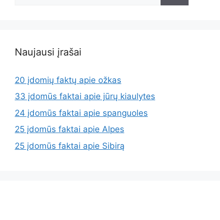
Naujausi įrašai
20 įdomių faktų apie ožkas
33 įdomūs faktai apie jūrų kiaulytes
24 įdomūs faktai apie spanguoles
25 įdomūs faktai apie Alpes
25 įdomūs faktai apie Sibirą