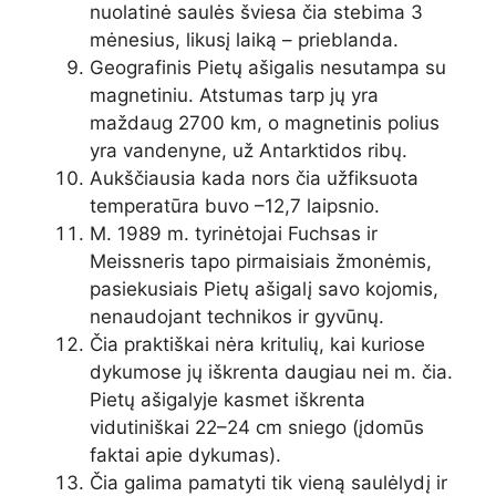
nuolatinė saulės šviesa čia stebima 3
mėnesius, likusį laiką – prieblanda.
Geografinis Pietų ašigalis nesutampa su
magnetiniu. Atstumas tarp jų yra
maždaug 2700 km, o magnetinis polius
yra vandenyne, už Antarktidos ribų.
Aukščiausia kada nors čia užfiksuota
temperatūra buvo –12,7 laipsnio.
M. 1989 m. tyrinėtojai Fuchsas ir
Meissneris tapo pirmaisiais žmonėmis,
pasiekusiais Pietų ašigalį savo kojomis,
nenaudojant technikos ir gyvūnų.
Čia praktiškai nėra kritulių, kai kuriose
dykumose jų iškrenta daugiau nei m. čia.
Pietų ašigalyje kasmet iškrenta
vidutiniškai 22–24 cm sniego (įdomūs
faktai apie dykumas).
Čia galima pamatyti tik vieną saulėlydį ir