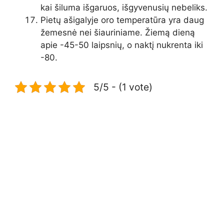
kai šiluma išgaruos, išgyvenusių nebeliks.
Pietų ašigalyje oro temperatūra yra daug
žemesnė nei šiauriniame. Žiemą dieną
apie -45-50 laipsnių, o naktį nukrenta iki
-80.
5/5 - (1 vote)