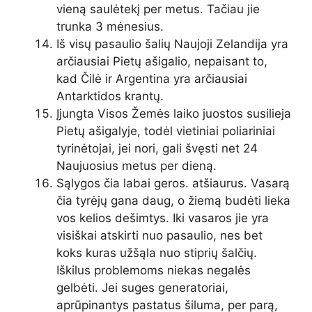
vieną saulėtekį per metus. Tačiau jie
trunka 3 mėnesius.
Iš visų pasaulio šalių Naujoji Zelandija yra
arčiausiai Pietų ašigalio, nepaisant to,
kad Čilė ir Argentina yra arčiausiai
Antarktidos krantų.
Įjungta Visos Žemės laiko juostos susilieja
Pietų ašigalyje, todėl vietiniai poliariniai
tyrinėtojai, jei nori, gali švęsti net 24
Naujuosius metus per dieną.
Sąlygos čia labai geros. atšiaurus. Vasarą
čia tyrėjų gana daug, o žiemą budėti lieka
vos kelios dešimtys. Iki vasaros jie yra
visiškai atskirti nuo pasaulio, nes bet
koks kuras užšąla nuo stiprių šalčių.
Iškilus problemoms niekas negalės
gelbėti. Jei suges generatoriai,
aprūpinantys pastatus šiluma, per parą,