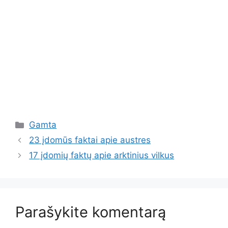
Kategorijos
Gamta
23 įdomūs faktai apie austres
17 įdomių faktų apie arktinius vilkus
Parašykite komentarą