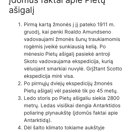
ašigalį
Pirmą kartą žmonės į jį pateko 1911 m.
gruodį, kai penki Roaldo Amundseno
vadovaujami žmonės šunų traukiamomis
rogėmis įveikė sunkiausią kelią. Po
mėnesio Pietų ašigalį pasiekė antroji
Skoto vadovaujama ekspedicija, kurią
vėluojant smarkiai nuvylė. Grįžtant Scotto
ekspedicija mirė visa.
Po pirmųjų dviejų ekspedicijų žmonės
Pietų ašigalį vėl pasiekė tik po 45 metų.
Ledo storis po Pietų ašigaliu siekia 2800
metrų. Ledas visiškai dengia Antarktidos
poliarinę plynaukštę (įdomūs faktai apie
Antarktidą).
Dėl šalto klimato tokiame aukštyje