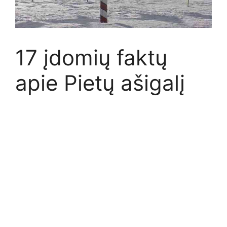
17 įdomių faktų
apie Pietų ašigalį