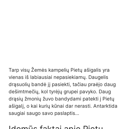
Tarp visų Žemės kampelių Pietų ašigalis yra
vienas iš labiausiai nepasiekiamų. Daugelis
drąsuolių bandė jį pasiekti, tačiau praėjo daug
dešimtmečių, kol tyrėjų grupei pavyko. Daug
drąsių žmonių žuvo bandydami patekti į Pietų
ašigalį, o kai kurių kūnai dar nerasti. Antarktida
saugiai saugo savo paslaptis…
Įdomūs faktai apie Pietų