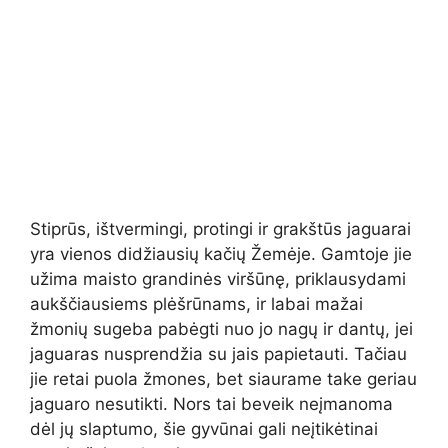
Stiprūs, ištvermingi, protingi ir grakštūs jaguarai
yra vienos didžiausių kačių Žemėje. Gamtoje jie
užima maisto grandinės viršūnę, priklausydami
aukščiausiems plėšrūnams, ir labai mažai
žmonių sugeba pabėgti nuo jo nagų ir dantų, jei
jaguaras nusprendžia su jais papietauti. Tačiau
jie retai puola žmones, bet siaurame take geriau
jaguaro nesutikti. Nors tai beveik neįmanoma
dėl jų slaptumo, šie gyvūnai gali neįtikėtinai