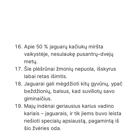
Apie 50 % jaguarų kačiukų miršta
vaikystėje, nesulaukę pusantrų–dvejų
metų.
Šie plėšrūnai žmonių nepuola, išskyrus
labai retas išimtis.
Jaguarai gali mėgdžioti kitų gyvūnų, ypač
beždžionių, balsus, kad suviliotų savo
giminaičius.
Majų indėnai geriausius karius vadino
kariais – jaguarais, ir tik jiems buvo leista
nešioti specialų apsiaustą, pagamintą iš
šio žvėries oda.