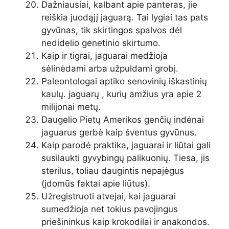
Dažniausiai, kalbant apie panteras, jie
reiškia juodąjį jaguarą. Tai lygiai tas pats
gyvūnas, tik skirtingos spalvos dėl
nedidelio genetinio skirtumo.
Kaip ir tigrai, jaguarai medžioja
sėlinėdami arba užpuldami grobį.
Paleontologai aptiko senovinių iškastinių
kaulų. jaguarų , kurių amžius yra apie 2
milijonai metų.
Daugelio Pietų Amerikos genčių indėnai
jaguarus gerbė kaip šventus gyvūnus.
Kaip parodė praktika, jaguarai ir liūtai gali
susilaukti gyvybingų palikuonių. Tiesa, jis
sterilus, toliau daugintis nepajėgus
(įdomūs faktai apie liūtus).
Užregistruoti atvejai, kai jaguarai
sumedžioja net tokius pavojingus
priešininkus kaip krokodilai ir anakondos.