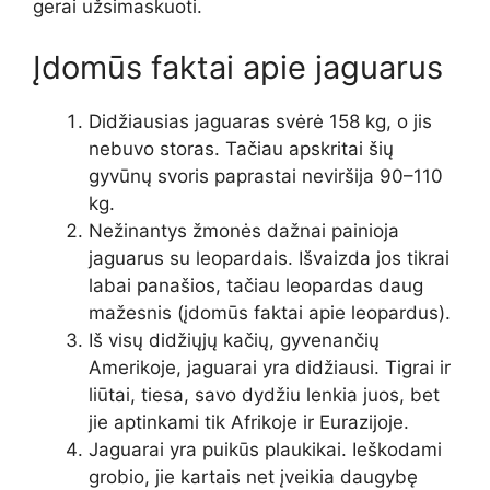
gerai užsimaskuoti.
Įdomūs faktai apie jaguarus
Didžiausias jaguaras svėrė 158 kg, o jis
nebuvo storas. Tačiau apskritai šių
gyvūnų svoris paprastai neviršija 90–110
kg.
Nežinantys žmonės dažnai painioja
jaguarus su leopardais. Išvaizda jos tikrai
labai panašios, tačiau leopardas daug
mažesnis (įdomūs faktai apie leopardus).
Iš visų didžiųjų kačių, gyvenančių
Amerikoje, jaguarai yra didžiausi. Tigrai ir
liūtai, tiesa, savo dydžiu lenkia juos, bet
jie aptinkami tik Afrikoje ir Eurazijoje.
Jaguarai yra puikūs plaukikai. Ieškodami
grobio, jie kartais net įveikia daugybę