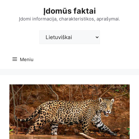
Pereiti
Įdomūs faktai
prie
turinio
Įdomi informacija, charakteristikos, aprašymai.
Pasirinkite
kalbą
Meniu