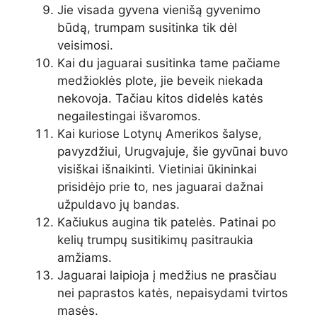
Jie visada gyvena vienišą gyvenimo
būdą, trumpam susitinka tik dėl
veisimosi.
Kai du jaguarai susitinka tame pačiame
medžioklės plote, jie beveik niekada
nekovoja. Tačiau kitos didelės katės
negailestingai išvaromos.
Kai kuriose Lotynų Amerikos šalyse,
pavyzdžiui, Urugvajuje, šie gyvūnai buvo
visiškai išnaikinti. Vietiniai ūkininkai
prisidėjo prie to, nes jaguarai dažnai
užpuldavo jų bandas.
Kačiukus augina tik patelės. Patinai po
kelių trumpų susitikimų pasitraukia
amžiams.
Jaguarai laipioja į medžius ne prasčiau
nei paprastos katės, nepaisydami tvirtos
masės.