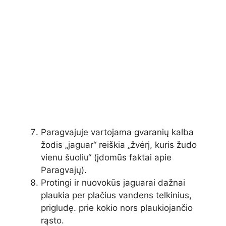
Paragvajuje vartojama gvaranių kalba
žodis „jaguar“ reiškia „žvėrį, kuris žudo
vienu šuoliu“ (įdomūs faktai apie
Paragvajų).
Protingi ir nuovokūs jaguarai dažnai
plaukia per plačius vandens telkinius,
prigludę. prie kokio nors plaukiojančio
rąsto.