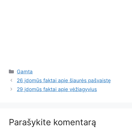
Kategorijos
Gamta
26 įdomūs faktai apie šiaurės pašvaistę
29 įdomūs faktai apie vėžiagyvius
Parašykite komentarą