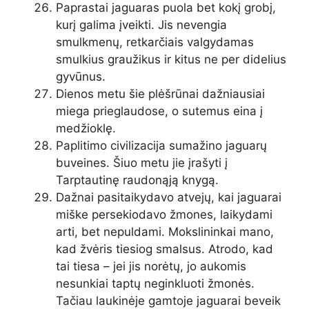
Paprastai jaguaras puola bet kokį grobį,
kurį galima įveikti. Jis nevengia
smulkmenų, retkarčiais valgydamas
smulkius graužikus ir kitus ne per didelius
gyvūnus.
Dienos metu šie plėšrūnai dažniausiai
miega prieglaudose, o sutemus eina į
medžioklę.
Paplitimo civilizacija sumažino jaguarų
buveines. Šiuo metu jie įrašyti į
Tarptautinę raudonąją knygą.
Dažnai pasitaikydavo atvejų, kai jaguarai
miške persekiodavo žmones, laikydami
arti, bet nepuldami. Mokslininkai mano,
kad žvėris tiesiog smalsus. Atrodo, kad
tai tiesa – jei jis norėtų, jo aukomis
nesunkiai taptų neginkluoti žmonės.
Tačiau laukinėje gamtoje jaguarai beveik