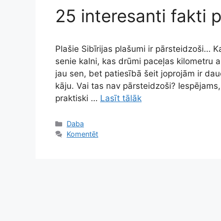
25 interesanti fakti p
Plašie Sibīrijas plašumi ir pārsteidzoši…
senie kalni, kas drūmi paceļas kilometru 
jau sen, bet patiesībā šeit joprojām ir dau
kāju. Vai tas nav pārsteidzoši? Iespējams
praktiski …
Lasīt tālāk
Kategorijas
Daba
Komentēt