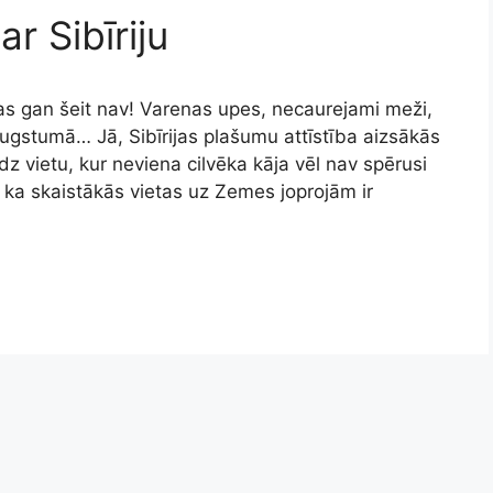
ar Sibīriju
 Kas gan šeit nav! Varenas upes, necaurejami meži,
augstumā… Jā, Sibīrijas plašumu attīstība aizsākās
dz vietu, kur neviena cilvēka kāja vēl nav spērusi
, ka skaistākās vietas uz Zemes joprojām ir