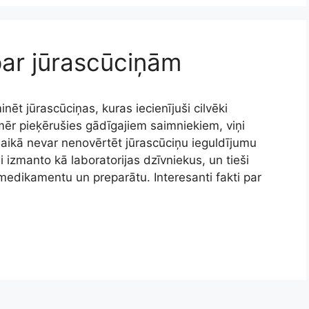
 par jūrascūciņām
ēt jūrascūciņas, kuras iecienījuši cilvēki
nmēr pieķērušies gādīgajiem saimniekiem, viņi
 laikā nevar nenovērtēt jūrascūciņu ieguldījumu
ši izmanto kā laboratorijas dzīvniekus, un tieši
edikamentu un preparātu. Interesanti fakti par