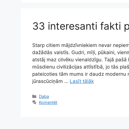
33 interesanti fakti
Starp citiem mājdzīvniekiem nevar nepiemin
dažādās valstīs. Gudri, mīļi, pūkaini, vie
atstāj maz cilvēku vienaldzīgu. Tajā pašā
mūsdienu civilizācijas attīstībā, jo tās pla
pateicoties tām mums ir daudz modernu m
jūrascūciņām …
Lasīt tālāk
Kategorijas
Daba
Komentēt