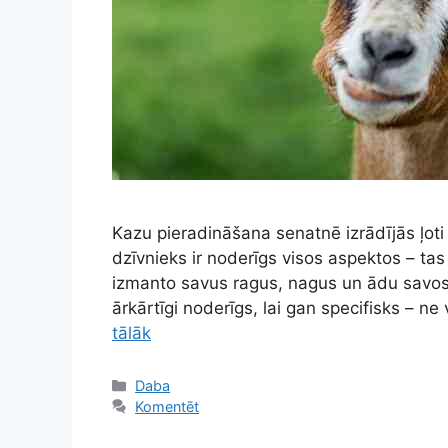
Kazu pieradināšana senatnē izrādījās ļoti
dzīvnieks ir noderīgs visos aspektos – tas
izmanto savus ragus, nagus un ādu savos 
ārkārtīgi noderīgs, lai gan specifisks – n
tālāk
Kategorijas
Daba
Komentēt