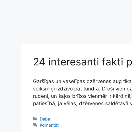
24 interesanti fakti
Garšīgas un veselīgas dzērvenes aug tikai
veiksmīgi izdzīvo pat tundrā. Droši vien d
rudenī, un šajos brīžos vienmēr ir kārdinā
patiesībā, ja vēlas, dzērvenes saldētavā v
Kategorijas
Daba
Komentēt