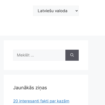
Choose
a
language
Meklēt:
Jaunākās ziņas
20 interesanti fakti par kazām