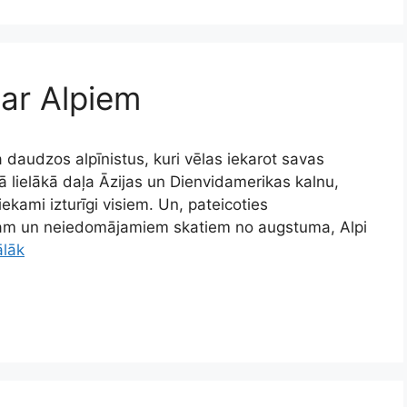
par Alpiem
a daudzos alpīnistus, kuri vēlas iekarot savas
ā lielākā daļa Āzijas un Dienvidamerikas kalnu,
iekami izturīgi visiem. Un, pateicoties
isam un neiedomājamiem skatiem no augstuma, Alpi
ālāk