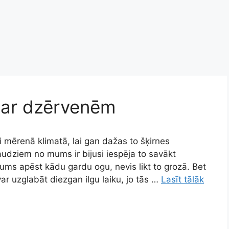
 par dzērvenēm
 mērenā klimatā, lai gan dažas to šķirnes
audziem no mums ir bijusi iespēja to savākt
jums apēst kādu gardu ogu, nevis likt to grozā. Bet
ar uzglabāt diezgan ilgu laiku, jo tās …
Lasīt tālāk