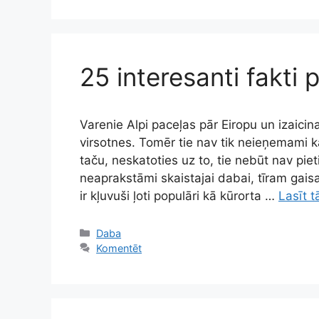
25 interesanti fakti 
Varenie Alpi paceļas pār Eiropu un izaicin
virsotnes. Tomēr tie nav tik neieņemami k
taču, neskatoties uz to, tie nebūt nav piet
neaprakstāmi skaistajai dabai, tīram ga
ir kļuvuši ļoti populāri kā kūrorta …
Lasīt t
Kategorijas
Daba
Komentēt