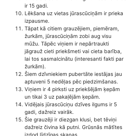
ir 15 gadi.
Lēkšana uz vietas jūrascūciņām ir prieka
izpausme.
Tāpat kā citiem grauzējiem, piemēram,
žurkām, jūrascūciņām zobi aug visu
mūžu. Tāpēc viņiem ir nepārtraukti
jāgrauž cieti priekšmeti vai cieta barība,
lai tos sasmalcinātu (interesanti fakti par
žurkām).
Šiem dzīvniekiem pubertāte iestājas jau
aptuveni 5 nedēļas pēc piedzimšanas.
Viņiem ir 4 pirksti uz priekšējām ķepām
un tikai 3 uz pakaļējām ķepām.
Vidējais jūrascūciņu dzīves ilgums ir 5
gadi, dažreiz vairāk.
Šie grauzēji ir diezgan klusi, bet tēviņi
dažreiz čivina kā putni. Grūsnās mātītes
izdod līdzīgas skaņas.