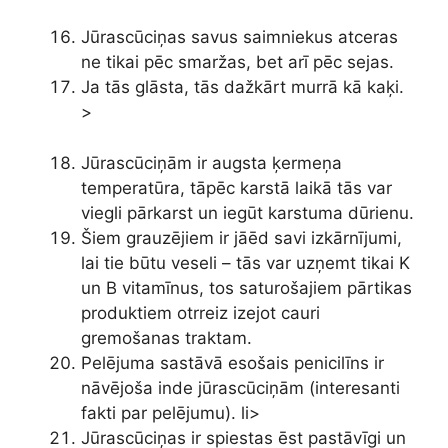
Jūrascūciņas savus saimniekus atceras
ne tikai pēc smaržas, bet arī pēc sejas.
Ja tās glāsta, tās dažkārt murrā kā kaķi.
>
Jūrascūciņām ir augsta ķermeņa
temperatūra, tāpēc karstā laikā tās var
viegli pārkarst un iegūt karstuma dūrienu.
Šiem grauzējiem ir jāēd savi izkārnījumi,
lai tie būtu veseli – tās var uzņemt tikai K
un B vitamīnus, tos saturošajiem pārtikas
produktiem otrreiz izejot cauri
gremošanas traktam.
Pelējuma sastāvā esošais penicilīns ir
nāvējoša inde jūrascūciņām (interesanti
fakti par pelējumu). li>
Jūrascūciņas ir spiestas ēst pastāvīgi un