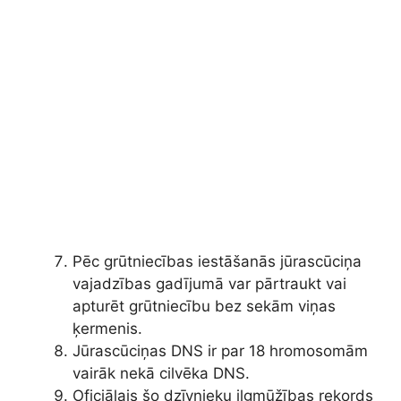
Pēc grūtniecības iestāšanās jūrascūciņa
vajadzības gadījumā var pārtraukt vai
apturēt grūtniecību bez sekām viņas
ķermenis.
Jūrascūciņas DNS ir par 18 hromosomām
vairāk nekā cilvēka DNS.
Oficiālais šo dzīvnieku ilgmūžības rekords