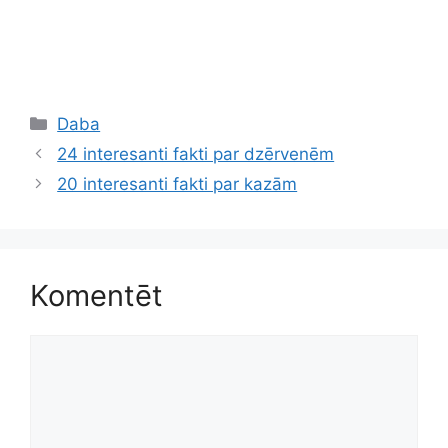
Kategorijas
Daba
24 interesanti fakti par dzērvenēm
20 interesanti fakti par kazām
Komentēt
Komentēt