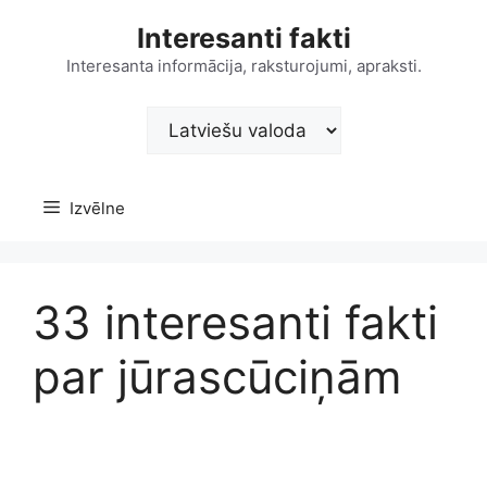
Doties
Interesanti fakti
uz
saturu
Interesanta informācija, raksturojumi, apraksti.
Choose
a
language
Izvēlne
33 interesanti fakti
par jūrascūciņām