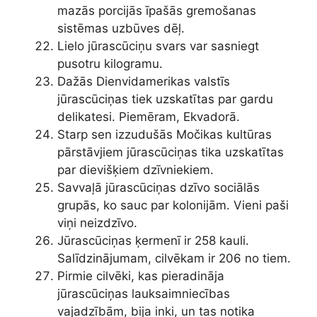
mazās porcijās īpašās gremošanas
sistēmas uzbūves dēļ.
Lielo jūrascūciņu svars var sasniegt
pusotru kilogramu.
Dažās Dienvidamerikas valstīs
jūrascūciņas tiek uzskatītas par gardu
delikatesi. Piemēram, Ekvadorā.
Starp sen izzudušās Močikas kultūras
pārstāvjiem jūrascūciņas tika uzskatītas
par dievišķiem dzīvniekiem.
Savvaļā jūrascūciņas dzīvo sociālās
grupās, ko sauc par kolonijām. Vieni paši
viņi neizdzīvo.
Jūrascūciņas ķermenī ir 258 kauli.
Salīdzinājumam, cilvēkam ir 206 no tiem.
Pirmie cilvēki, kas pieradināja
jūrascūciņas lauksaimniecības
vajadzībām, bija inki, un tas notika