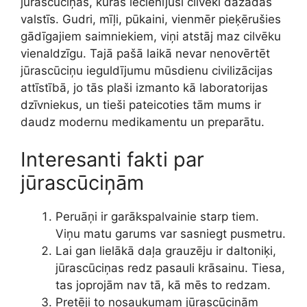
jūrascūciņas, kuras iecienījuši cilvēki dažādās
valstīs. Gudri, mīļi, pūkaini, vienmēr pieķērušies
gādīgajiem saimniekiem, viņi atstāj maz cilvēku
vienaldzīgu. Tajā pašā laikā nevar nenovērtēt
jūrascūciņu ieguldījumu mūsdienu civilizācijas
attīstībā, jo tās plaši izmanto kā laboratorijas
dzīvniekus, un tieši pateicoties tām mums ir
daudz modernu medikamentu un preparātu.
Interesanti fakti par
jūrascūciņām
Peruāņi ir garākspalvainie starp tiem.
Viņu matu garums var sasniegt pusmetru.
Lai gan lielākā daļa grauzēju ir daltoniķi,
jūrascūciņas redz pasauli krāsainu. Tiesa,
tas joprojām nav tā, kā mēs to redzam.
Pretēji to nosaukumam jūrascūciņām