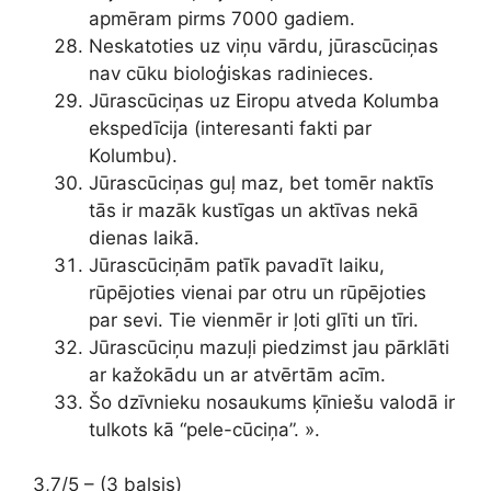
apmēram pirms 7000 gadiem.
Neskatoties uz viņu vārdu, jūrascūciņas
nav cūku bioloģiskas radinieces.
Jūrascūciņas uz Eiropu atveda Kolumba
ekspedīcija (interesanti fakti par
Kolumbu).
Jūrascūciņas guļ maz, bet tomēr naktīs
tās ir mazāk kustīgas un aktīvas nekā
dienas laikā.
Jūrascūciņām patīk pavadīt laiku,
rūpējoties vienai par otru un rūpējoties
par sevi. Tie vienmēr ir ļoti glīti un tīri.
Jūrascūciņu mazuļi piedzimst jau pārklāti
ar kažokādu un ar atvērtām acīm.
Šo dzīvnieku nosaukums ķīniešu valodā ir
tulkots kā “pele-cūciņa”. ».
3,7/5 – (3 balsis)