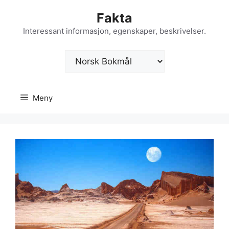
Hopp
Fakta
til
innhold
Interessant informasjon, egenskaper, beskrivelser.
Velg
et
språk
Meny