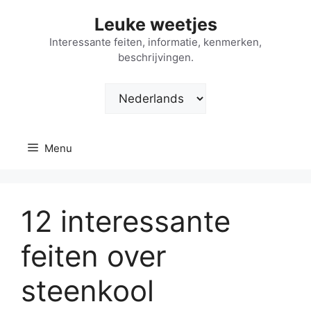
Ga
Leuke weetjes
naar
de
Interessante feiten, informatie, kenmerken,
beschrijvingen.
inhoud
Kies
een
taal
Menu
12 interessante
feiten over
steenkool