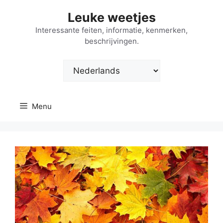
Ga
Leuke weetjes
naar
de
Interessante feiten, informatie, kenmerken,
beschrijvingen.
inhoud
Kies
een
taal
Menu