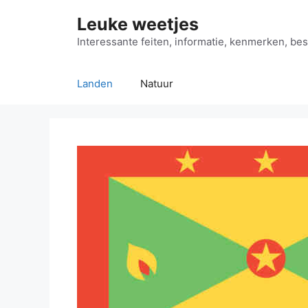
Ga
Leuke weetjes
naar
de
Interessante feiten, informatie, kenmerken, bes
inhoud
Landen
Natuur