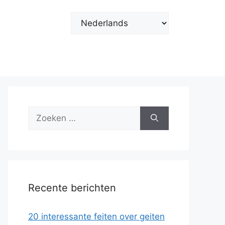
Kies
een
taal
Zoek
naar:
Recente berichten
20 interessante feiten over geiten