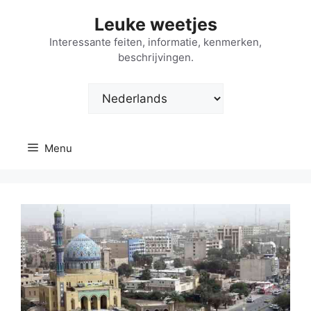
Ga
Leuke weetjes
naar
de
Interessante feiten, informatie, kenmerken,
beschrijvingen.
inhoud
Kies
een
taal
Menu