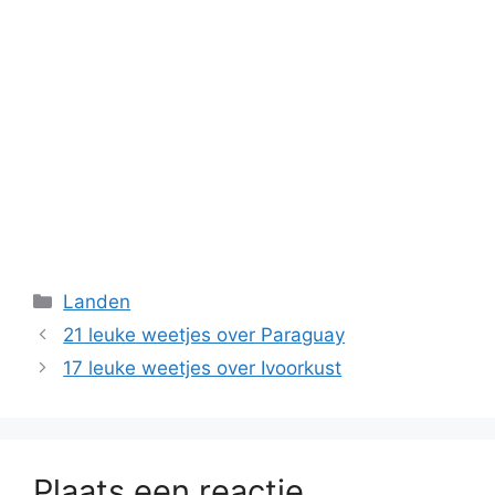
Categorieën
Landen
21 leuke weetjes over Paraguay
17 leuke weetjes over Ivoorkust
Plaats een reactie