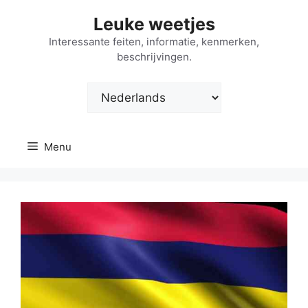
Ga
Leuke weetjes
naar
de
Interessante feiten, informatie, kenmerken,
beschrijvingen.
inhoud
Kies
een
taal
Menu