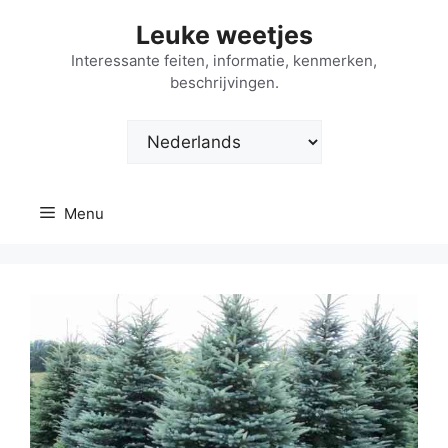
Ga
Leuke weetjes
naar
de
Interessante feiten, informatie, kenmerken,
beschrijvingen.
inhoud
Kies
een
taal
Menu