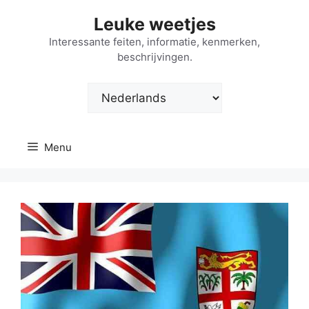
Ga
Leuke weetjes
naar
de
Interessante feiten, informatie, kenmerken,
beschrijvingen.
inhoud
Kies
een
taal
Menu