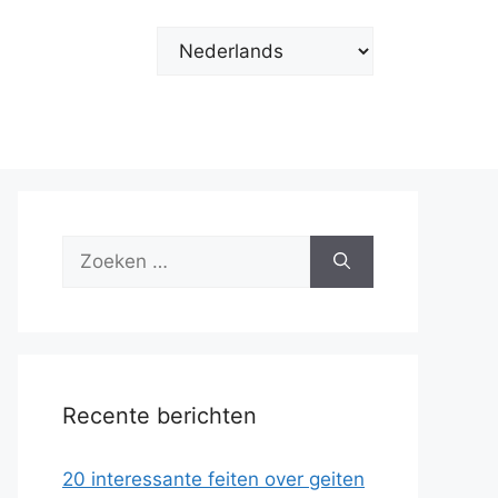
Kies
een
taal
Zoek
naar:
Recente berichten
20 interessante feiten over geiten