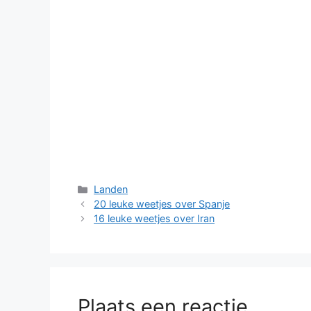
Categorieën
Landen
20 leuke weetjes over Spanje
16 leuke weetjes over Iran
Plaats een reactie