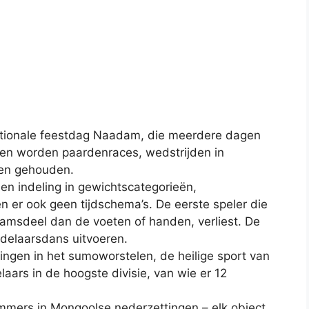
 nationale feestdag Naadam, die meerdere dagen
gen worden paardenraces, wedstrijden in
ten gehouden.
en indeling in gewichtscategorieën,
 er ook geen tijdschema’s. De eerste speler die
amsdeel dan de voeten of handen, verliest. De
delaarsdans uitvoeren.
ngen in het sumoworstelen, de heilige sport van
aars in de hoogste divisie, van wie er 12
mmers in Mongoolse nederzettingen – elk object