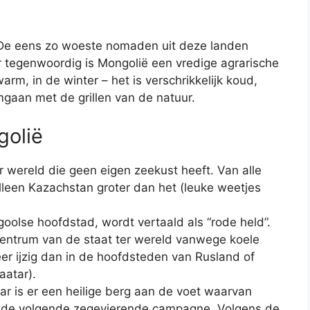
 De eens zo woeste nomaden uit deze landen
 tegenwoordig is Mongolië een vredige agrarische
warm, in de winter – het is verschrikkelijk koud,
an met de grillen van de natuur.
golië
er wereld die geen eigen zeekust heeft. Van alle
lleen Kazachstan groter dan het (leuke weetjes
olse hoofdstad, wordt vertaald als “rode held”.
 centrum van de staat ter wereld vanwege koele
er ijzig dan in de hoofdsteden van Rusland of
aatar).
r is er een heilige berg aan de voet waarvan
 de volgende zegevierende campagne. Volgens de