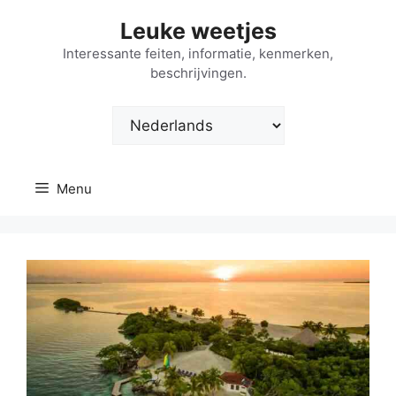
Ga
Leuke weetjes
naar
de
Interessante feiten, informatie, kenmerken,
beschrijvingen.
inhoud
Kies
een
taal
Menu